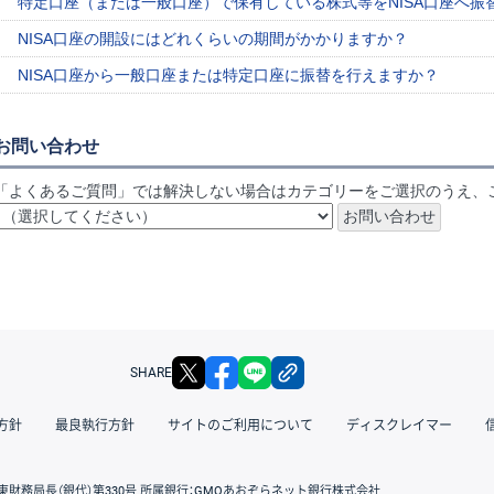
特定口座（または一般口座）で保有している株式等をNISA口座へ振
NISA口座の開設にはどれくらいの期間がかかりますか？
NISA口座から一般口座または特定口座に振替を行えますか？
お問い合わせ
「よくあるご質問」では解決しない場合はカテゴリーをご選択のうえ、
X
facebook
LINE
リンクをコピー
SHARE
方針
最良執行方針
サイトのご利用について
ディスクレイマー
東財務局長（銀代）第330号 所属銀行：GMOあおぞらネット銀行株式会社