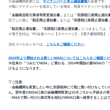
※金融機関変更には、
マイナンバーと本人確認書類
が必要です。
※既にマイナンバーを提出している場合、再度マイナンバーを提
「金融商品取引業者等変更届出書」
または
「非課税口座廃止届出
完了した後に
「勘定廃止通知書」
または
「非課税口座廃止通知書
「勘定廃止通知書」
,
「非課税口座廃止通知書」
につきましては、
※電子交付は「PC会員ページ【マイページ】-【電子書類閲覧】
当社コールセンターは、
こちらをご確認ください
。
2024年より開始される新しいNISAについてはこちらをご確認く
※従来の「つみたてNISA」に替わる、2024年開始の新NISA
けるようになります。
▽ご注意
・金融機関を変更したい年に非課税枠にて既に買い付けをしてい
ん。翌年度のNISA口座の金融機関変更は10月ごろから手続きの
・NISAで買い付けた株式等を他社のNISA口座へ移管することは