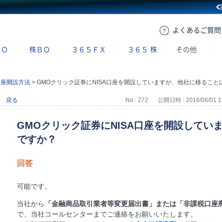
GMOクリック証券
よくある
ご質問
ＢＯ
株ＢＯ
３６５ＦＸ
３６５
株
その他
A口座開設方法
>
GMOクリック証券にNISA口座を開設していますが、他社に移ることは可能ですか
戻る
No : 272
公開日時 : 2016/06/01 1
GMOクリック証券にNISA口座を開設してい
ですか？
回答
可能です。
当社から
「金融商品取引業者等変更届出書」または「非課税口座
で、当社コールセンターまでご連絡をお願いいたします。