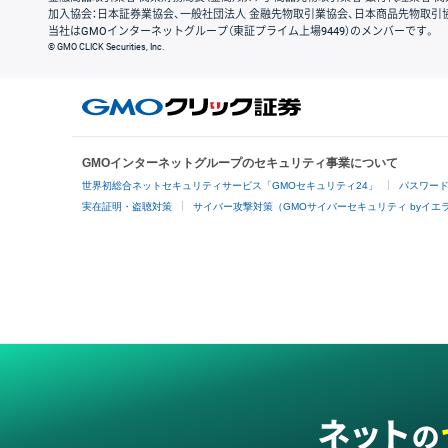
加入協会：日本証券業協会、一般社団法人 金融先物取引業協会、日本商品先物取引
当社はGMOインターネットグループ（東証プライム上場9449）のメンバーです。
© GMO CLICK Securities, Inc.
GMOインターネットグループのセキュリティ事業について
世界初総合ネットセキュリティサービス「GMOセキュリティ24」
パスワー
実在証明・盗聴対策
サイバー攻撃対策（GMOサイバーセキュリティ byイエ