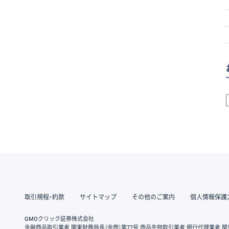
取引規程・約款
サイトマップ
その他のご案内
個人情報保護
GMOクリック証券株式会社
金融商品取引業者 関東財務局長（金商）第77号 商品先物取引業者 銀行代理業者 関