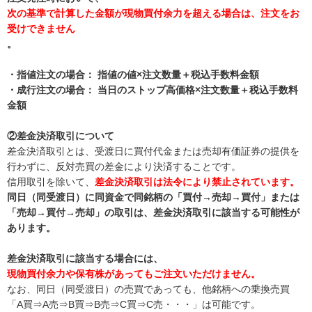
次の基準で計算した金額が現物買付余力を超える場合は、注文をお
受けできません
。
・指値注文の場合： 指値の値×注文数量＋税込手数料金額
・成行注文の場合： 当日のストップ高価格×注文数量＋税込手数料
金額
②差金決済取引について
差金決済取引とは、受渡日に買付代金または売却有価証券の提供を
行わずに、反対売買の差金により決済することです。
信用取引を除いて、
差金決済取引は法令により禁止されています。
同日（同受渡日）に同資金で同銘柄の「買付→売却→買付」または
「売却→買付→売却」の取引は、差金決済取引に該当する可能性が
あります。
差金決済取引に該当する場合には、
現物買付余力や保有株があってもご注文いただけません。
なお、同日（同受渡日）の売買であっても、他銘柄への乗換売買
「A買⇒A売⇒B買⇒B売⇒C買⇒C売・・・」は可能です。