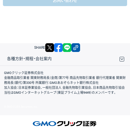
お問い合わせ
X
facebook
LINE
リンクをコピー
SHARE
各種方針・規程・会社案内
取引規程・約款
サイトマップ
その他のご案内
個人情報保護方針
最良執行方針
サイトのご利用について
ディスクレイマー
信託保全
リスク説明
会社案内
GMOクリック証券株式会社
金融商品取引業者 関東財務局長（金商）第77号 商品先物取引業者 銀行代理業者 関東財
務局長（銀代）第330号 所属銀行：GMOあおぞらネット銀行株式会社
加入協会：日本証券業協会、一般社団法人 金融先物取引業協会、日本商品先物取引協会
当社はGMOインターネットグループ（東証プライム上場9449）のメンバーです。
© GMO CLICK Securities, Inc.