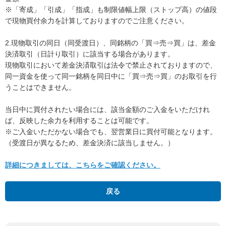
※「寄成」「引成」「指成」も制限値幅上限（ストップ高）の値段
で現物買付余力を計算しておりますのでご注意ください。
2.現物取引の同日（同受渡日）、同銘柄の「買⇒売⇒買」は、差金
決済取引（日計り取引）に該当する場合があります。
現物取引において差金決済取引は法令で禁止されておりますので、
同一資金を使って同一銘柄を同日中に「買⇒売⇒買」のお取引を行
うことはできません。
当日中に買付されたい場合には、該当金額のご入金をいただけれ
ば、反映した余力を利用することは可能です。
※ご入金いただかない場合でも、翌営業日に買付可能となります。
（受渡日が異なるため、差金決済に該当しません。）
詳細につきましては、こちらをご確認ください。
戻る