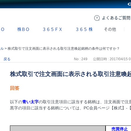
GMOクリック証券
よくある
ご質問
ＢＯ
株ＢＯ
３６５ＦＸ
３６５
株
その他
ール
>
株式取引で注文画面に表示される取引注意喚起銘柄の条件は何ですか？
戻る
No : 249
公開日時 : 2017/04/15 0
株式取引で注文画面に表示される取引注意喚
回答
以下の
青い太字
の取引注意項目に該当する銘柄は、注文画面で注
黒字の項目に該当する銘柄については、PC会員ページ【株式】-
売買停止