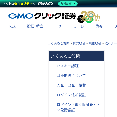
無料診断
X
LINE
株式
投信・積立
ＦＸ
ＣＦＤ
債券
よくあるご質問
>
株式取引
>
現物取引
>
取引ル
よくあるご質問
パスキー認証
口座開設について
入金・出金・振替
ログイン追加認証
ログイン・取引暗証番号・
２段階認証