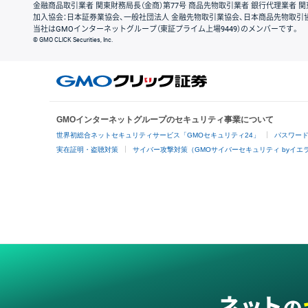
金融商品取引業者 関東財務局長（金商）第77号 商品先物取引業者 銀行代理業者 関
加入協会：日本証券業協会、一般社団法人 金融先物取引業協会、日本商品先物取引
当社はGMOインターネットグループ（東証プライム上場9449）のメンバーです。
© GMO CLICK Securities, Inc.
GMOインターネットグループのセキュリティ事業について
世界初総合ネットセキュリティサービス「GMOセキュリティ24」
パスワー
実在証明・盗聴対策
サイバー攻撃対策（GMOサイバーセキュリティ byイエ