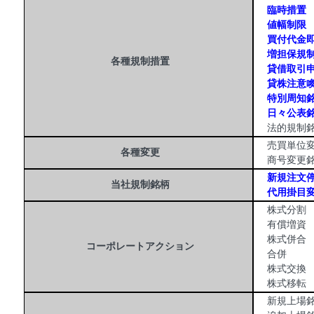
臨時措置
値幅制限
買付代金即
増担保規制
各種規制措置
貸借取引申
貸株注意喚
特別周知銘
日々公表銘
法的規制銘
売買単位変
各種変更
商号変更銘
新規注文
当社規制銘柄
代用掛目変
株式分割
有償増資
株式併合
コーポレートアクション
合併
株式交換
株式移転
新規上場銘