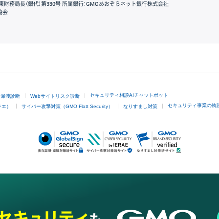
東財務局長（銀代）第330号 所属銀行：GMOあおぞらネット銀行株式会社
協会
GMOクリック証券
セキュリティ相談AIチャットボット
ド漏洩診断
Webサイトリスク診断
セキュリティ事業の軌
ラエ）
サイバー攻撃対策（GMO Flatt Security）
なりすまし対策