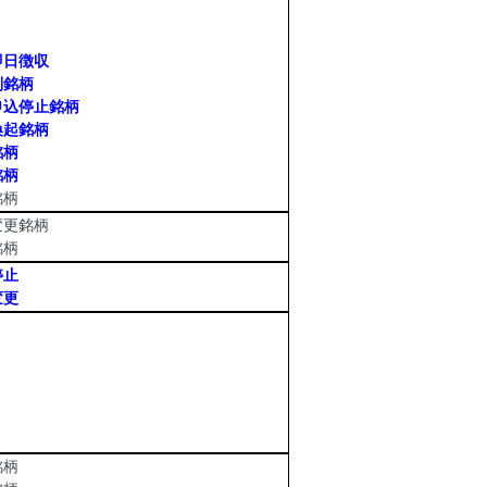
日徴収
銘柄
込停止銘柄
起銘柄
柄
柄
柄
更銘柄
柄
停止
更
柄