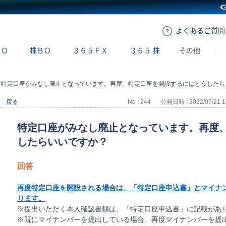
GMOクリック証券
よくある
ご質問
ＢＯ
株ＢＯ
３６５ＦＸ
３６５
株
その他
>
特定口座がみなし廃止となっています。再度、特定口座を開設するにはどうしたらいいですか？
戻る
No : 244
公開日時 : 2022/07/21 1
特定口座がみなし廃止となっています。再度
したらいいですか？
回答
再度特定口座を開設される場合は、「特定口座申込書」とマイナ
ります。
※提出いただく本人確認書類は、「特定口座申込書」に記載があ
※既にマイナンバーを提出している場合、再度マイナンバーを提