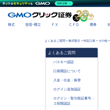
無料診断
X
LINE
株式
投信・積立
ＦＸ
ＣＦＤ
債券
よくあるご質問
>
株式取引
>
特定口座
>
その他
よくあるご質問
パスキー認証
口座開設について
入金・出金・振替
ログイン追加認証
ログイン・取引暗証番号・
２段階認証