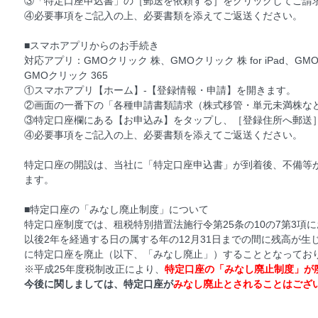
③「特定口座申込書」の［郵送を依頼する］をクリックしてご請
④必要事項をご記入の上、必要書類を添えてご返送ください。
■スマホアプリからのお手続き
対応アプリ：GMOクリック 株、GMOクリック 株 for iPad、GM
GMOクリック 365
①スマホアプリ【ホーム】-【登録情報・申請】を開きます。
②画面の一番下の「各種申請書類請求（株式移管・単元未満株な
③特定口座欄にある【お申込み】をタップし、［登録住所へ郵送
④必要事項をご記入の上、必要書類を添えてご返送ください。
特定口座の開設は、当社に「特定口座申込書」が到着後、不備等が
ます。
■特定口座の「みなし廃止制度」について
特定口座制度では、租税特別措置法施行令第25条の10の7第3項
以後2年を経過する日の属する年の12月31日までの間に残高が生
に特定口座を廃止（以下、「みなし廃止」）することとなってお
※平成25年度税制改正により、
特定口座の「みなし廃止制度」が
今後に関しましては、特定口座が
みなし廃止とされることはござ