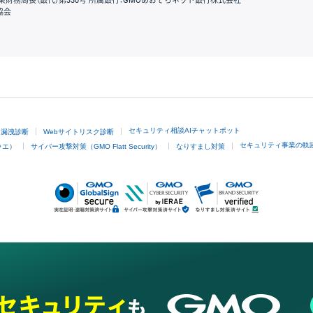
東財務局長（銀代）第330号 所属銀行：GMOあおぞらネット銀行株式会社
協会
GMOクリック証券
セキュリティ相談AIチャットボット
ド漏洩診断
Webサイトリスク診断
セキュリティ事業の軌
ラエ）
サイバー攻撃対策（GMO Flatt Security）
なりすまし対策