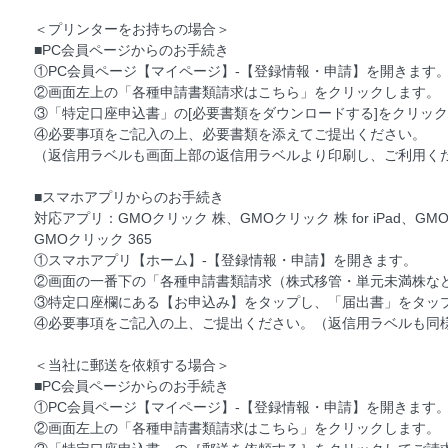
＜プリンターをお持ちの場合＞
■PC会員ページからのお手続き
①PC会員ページ【マイページ】-【登録情報・申請】を開きます
②画面左上の「各種申請書類請求はこちら」をクリックします。
③「特定口座申込書」の[必要書類をダウンロードする]をクリッ
④必要事項をご記入の上、必要書類を添えてご提出ください。
（返信用ラベルも画面上部の返信用ラベルより印刷し、ご利用く
■スマホアプリからのお手続き
対応アプリ：GMOクリック 株、GMOクリック 株 for iPad、GM
GMOクリック 365
①スマホアプリ【ホーム】-【登録情報・申請】を開きます。
②画面の一番下の「各種申請書類請求（株式移管・単元未満株な
③特定口座欄にある【お申込み】をタップし、「届出書」をタッ
④必要事項をご記入の上、ご提出ください。（返信用ラベルも同
＜当社に郵送を依頼する場合＞
■PC会員ページからのお手続き
①PC会員ページ【マイページ】-【登録情報・申請】を開きます
②画面左上の「各種申請書類請求はこちら」をクリックします。