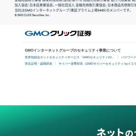
金融商品取引業者 関東財務局長（金商）第77号 商品先物取引業者 銀行代理業者 関
加入協会：日本証券業協会、一般社団法人 金融先物取引業協会、日本商品先物取引
当社はGMOインターネットグループ（東証プライム上場9449）のメンバーです。
© GMO CLICK Securities, Inc.
GMOインターネットグループのセキュリティ事業について
世界初総合ネットセキュリティサービス「GMOセキュリティ24」
パスワー
実在証明・盗聴対策
サイバー攻撃対策（GMOサイバーセキュリティ byイエ