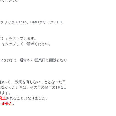
求ください。
Oクリック FXneo、GMOクリック CFD、
ど）」をタップします。
］をタップしてご請求ください。
なければ、通常2～3営業日で開設となり
において、 残高を有しないこととなった日
じなかったときは、その年の翌年の1月1日
ります。
廃止
されることとなりました。
いません
。