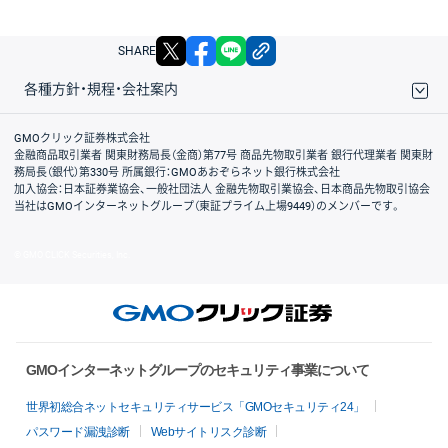
X
facebook
LINE
リンクをコピー
SHARE
各種方針・規程・会社案内
取引規程・約款
サイトマップ
その他のご案内
個人情報保護方針
最良執行方針
サイトのご利用について
ディスクレイマー
信託保全
リスク説明
会社案内
GMOクリック証券株式会社
金融商品取引業者 関東財務局長（金商）第77号 商品先物取引業者 銀行代理業者 関東財
務局長（銀代）第330号 所属銀行：GMOあおぞらネット銀行株式会社
加入協会：日本証券業協会、一般社団法人 金融先物取引業協会、日本商品先物取引協会
当社はGMOインターネットグループ（東証プライム上場9449）のメンバーです。
© GMO CLICK Securities, Inc.
GMOインターネットグループのセキュリティ事業について
世界初総合ネットセキュリティサービス「GMOセキュリティ24」
パスワード漏洩診断
Webサイトリスク診断