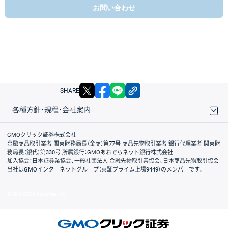
お問い合わせ
X
facebook
LINE
リンクをコピー
SHARE
各種方針・規程・会社案内
取引規程・約款
サイトマップ
その他のご案内
個人情報保護方針
最良執行方針
サイトのご利用について
ディスクレイマー
信託保全
リスク説明
会社案内
GMOクリック証券株式会社
金融商品取引業者 関東財務局長（金商）第77号 商品先物取引業者 銀行代理業者 関東財
務局長（銀代）第330号 所属銀行：GMOあおぞらネット銀行株式会社
加入協会：日本証券業協会、一般社団法人 金融先物取引業協会、日本商品先物取引協会
当社はGMOインターネットグループ（東証プライム上場9449）のメンバーです。
© GMO CLICK Securities, Inc.