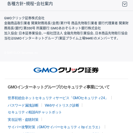
各種方針・規程・会社案内
取引規程・約款
サイトマップ
その他のご案内
個人情報保護方針
最良執行方針
サイトのご利用について
ディスクレイマー
信託保全
リスク説明
会社案内
GMOクリック証券株式会社
金融商品取引業者 関東財務局長（金商）第77号 商品先物取引業者 銀行代理業者 関東財
務局長（銀代）第330号 所属銀行：GMOあおぞらネット銀行株式会社
加入協会：日本証券業協会、一般社団法人 金融先物取引業協会、日本商品先物取引協会
当社はGMOインターネットグループ（東証プライム上場9449）のメンバーです。
© GMO CLICK Securities, Inc.
GMOインターネットグループのセキュリティ事業について
世界初総合ネットセキュリティサービス「GMOセキュリティ24」
パスワード漏洩診断
Webサイトリスク診断
セキュリティ相談AIチャットボット
実在証明・盗聴対策
サイバー攻撃対策（GMOサイバーセキュリティ byイエラエ）