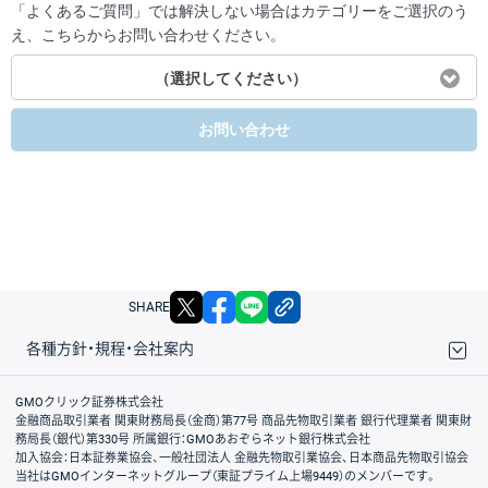
「よくあるご質問」では解決しない場合はカテゴリーをご選択のう
え、こちらからお問い合わせください。
（選択してください）
お問い合わせ
X
facebook
LINE
リンクをコピー
SHARE
各種方針・規程・会社案内
取引規程・約款
サイトマップ
その他のご案内
個人情報保護方針
最良執行方針
サイトのご利用について
ディスクレイマー
信託保全
リスク説明
会社案内
GMOクリック証券株式会社
金融商品取引業者 関東財務局長（金商）第77号 商品先物取引業者 銀行代理業者 関東財
務局長（銀代）第330号 所属銀行：GMOあおぞらネット銀行株式会社
加入協会：日本証券業協会、一般社団法人 金融先物取引業協会、日本商品先物取引協会
当社はGMOインターネットグループ（東証プライム上場9449）のメンバーです。