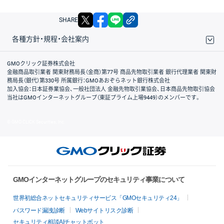
X
facebook
LINE
リンクをコピー
SHARE
各種方針・規程・会社案内
取引規程・約款
サイトマップ
その他のご案内
個人情報保護方針
最良執行方針
サイトのご利用について
ディスクレイマー
信託保全
リスク説明
会社案内
GMOクリック証券株式会社
金融商品取引業者 関東財務局長（金商）第77号 商品先物取引業者 銀行代理業者 関東財
務局長（銀代）第330号 所属銀行：GMOあおぞらネット銀行株式会社
加入協会：日本証券業協会、一般社団法人 金融先物取引業協会、日本商品先物取引協会
当社はGMOインターネットグループ（東証プライム上場9449）のメンバーです。
© GMO CLICK Securities, Inc.
GMOインターネットグループのセキュリティ事業について
世界初総合ネットセキュリティサービス「GMOセキュリティ24」
パスワード漏洩診断
Webサイトリスク診断
セキュリティ相談AIチャットボット