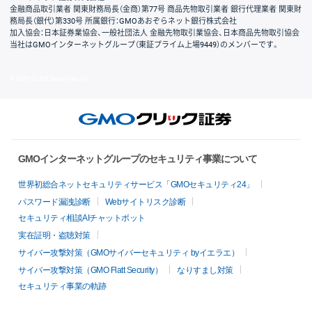
金融商品取引業者 関東財務局長（金商）第77号 商品先物取引業者 銀行代理業者 関東財
務局長（銀代）第330号 所属銀行：GMOあおぞらネット銀行株式会社
加入協会：日本証券業協会、一般社団法人 金融先物取引業協会、日本商品先物取引協会
当社はGMOインターネットグループ（東証プライム上場9449）のメンバーです。
© GMO CLICK Securities, Inc.
GMOインターネットグループのセキュリティ事業について
世界初総合ネットセキュリティサービス「GMOセキュリティ24」
パスワード漏洩診断
Webサイトリスク診断
セキュリティ相談AIチャットボット
実在証明・盗聴対策
サイバー攻撃対策（GMOサイバーセキュリティ byイエラエ）
サイバー攻撃対策（GMO Flatt Security）
なりすまし対策
セキュリティ事業の軌跡