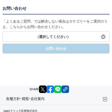
お問い合わせ
「よくあるご質問」では解決しない場合はカテゴリーをご選択のう
え、こちらからお問い合わせください。
（選択してください）
お問い合わせ
X
facebook
LINE
リンクをコピー
SHARE
各種方針・規程・会社案内
取引規程・約款
サイトマップ
その他のご案内
個人情報保護方針
最良執行方針
サイトのご利用について
ディスクレイマー
信託保全
リスク説明
会社案内
GMOクリック証券株式会社