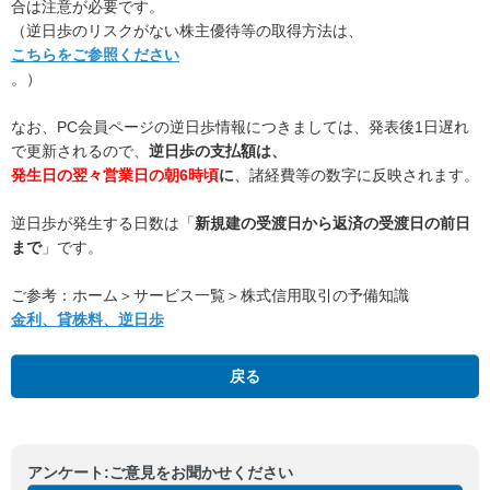
合は注意が必要です。
（逆日歩のリスクがない株主優待等の取得方法は、
こちらをご参照ください
。）
なお、PC会員ページの逆日歩情報につきましては、発表後1日遅れ
で更新されるので、
逆日歩の支払額は、
発生日の翌々営業日の朝6時頃
に
、諸経費等の数字に反映されます。
逆日歩が発生する日数は「
新規建の受渡日から返済の受渡日の前日
まで
」です。
ご参考：ホーム＞サービス一覧＞株式信用取引の予備知識
金利、貸株料、逆日歩
戻る
アンケート:ご意見をお聞かせください