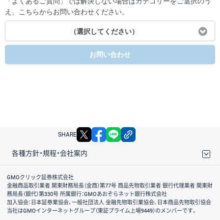
「よくあるご質問」では解決しない場合はカテゴリーをご選択のう
え、こちらからお問い合わせください。
（選択してください）
お問い合わせ
X
facebook
LINE
リンクをコピー
SHARE
各種方針・規程・会社案内
取引規程・約款
サイトマップ
その他のご案内
個人情報保護方針
最良執行方針
サイトのご利用について
ディスクレイマー
信託保全
リスク説明
会社案内
GMOクリック証券株式会社
金融商品取引業者 関東財務局長（金商）第77号 商品先物取引業者 銀行代理業者 関東財
務局長（銀代）第330号 所属銀行：GMOあおぞらネット銀行株式会社
加入協会：日本証券業協会、一般社団法人 金融先物取引業協会、日本商品先物取引協会
当社はGMOインターネットグループ（東証プライム上場9449）のメンバーです。