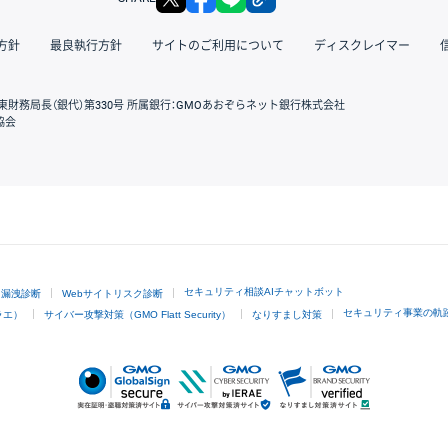
方針
最良執行方針
サイトのご利用について
ディスクレイマー
東財務局長（銀代）第330号 所属銀行：GMOあおぞらネット銀行株式会社
協会
GMOクリック証券
セキュリティ相談AIチャットボット
ド漏洩診断
Webサイトリスク診断
セキュリティ事業の軌
ラエ）
サイバー攻撃対策（GMO Flatt Security）
なりすまし対策