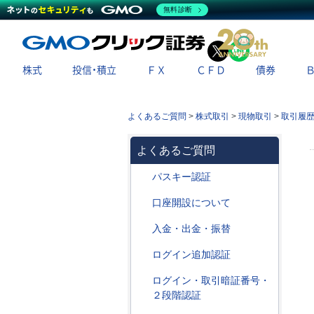
無料診断
X
LINE
株式
投信・積立
ＦＸ
ＣＦＤ
債券
よくあるご質問
>
株式取引
>
現物取引
>
取引履
よくあるご質問
パスキー認証
口座開設について
入金・出金・振替
ログイン追加認証
ログイン・取引暗証番号・
２段階認証