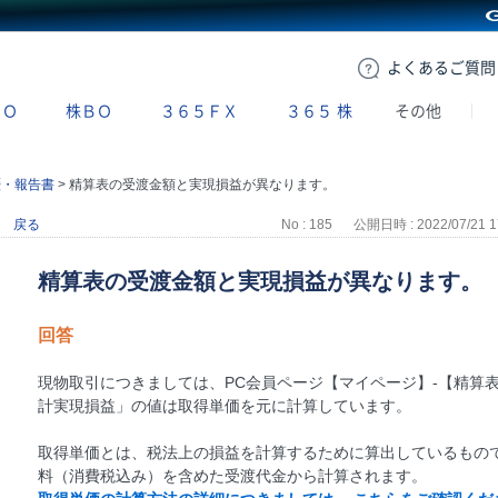
GMOクリック証券
よくある
ご質問
ＢＯ
株ＢＯ
３６５ＦＸ
３６５
株
その他
歴・報告書
>
精算表の受渡金額と実現損益が異なります。
戻る
No : 185
公開日時 : 2022/07/21 1
精算表の受渡金額と実現損益が異なります。
回答
現物取引につきましては、PC会員ページ【マイページ】-【精算表
計実現損益」の値は取得単価を元に計算しています。
取得単価とは、税法上の損益を計算するために算出しているもの
料（消費税込み）を含めた受渡代金から計算されます。