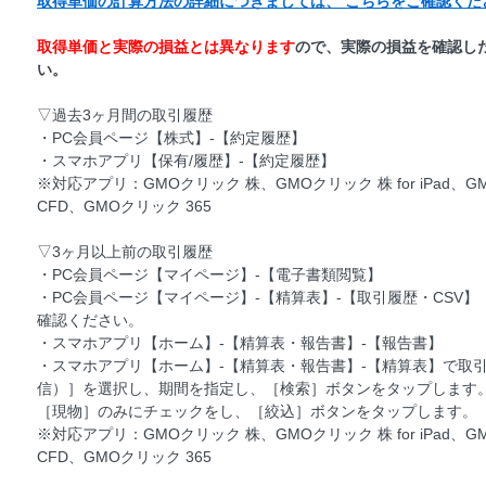
取得単価の計算方法の詳細につきましては、 こちらをご確認くだ
取得単価と実際の損益とは異なります
ので、実際の損益を確認し
い。
▽過去3ヶ月間の取引履歴
・PC会員ページ【株式】-【約定履歴】
・スマホアプリ【保有/履歴】-【約定履歴】
※対応アプリ：GMOクリック 株、GMOクリック 株 for iPad、G
CFD、GMOクリック 365
▽3ヶ月以上前の取引履歴
・PC会員ページ【マイページ】-【電子書類閲覧】
・PC会員ページ【マイページ】-【精算表】-【取引履歴・CSV
確認ください。
・スマホアプリ【ホーム】-【精算表・報告書】-【報告書】
・スマホアプリ【ホーム】-【精算表・報告書】-【精算表】で取
信）］を選択し、期間を指定し、［検索］ボタンをタップします
［現物］のみにチェックをし、［絞込］ボタンをタップします。
※対応アプリ：GMOクリック 株、GMOクリック 株 for iPad、G
CFD、GMOクリック 365