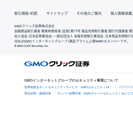
取引規程・約款
サイトマップ
その他のご案内
個人情報保護
GMOクリック証券株式会社
金融商品取引業者 関東財務局長（金商）第77号 商品先物取引業者 銀行代理業者 関
加入協会：日本証券業協会、一般社団法人 金融先物取引業協会、日本商品先物取引
当社はGMOインターネットグループ（東証プライム上場9449）のメンバーです。
© GMO CLICK Securities, Inc.
GMOインターネットグループのセキュリティ事業について
世界初総合ネットセキュリティサービス「GMOセキュリティ24」
パスワー
実在証明・盗聴対策
サイバー攻撃対策（GMOサイバーセキュリティ byイエ