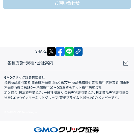
お問い合わせ
X
facebook
LINE
リンクをコピー
SHARE
各種方針・規程・会社案内
取引規程・約款
サイトマップ
その他のご案内
個人情報保護方針
最良執行方針
サイトのご利用について
ディスクレイマー
信託保全
リスク説明
会社案内
GMOクリック証券株式会社
金融商品取引業者 関東財務局長（金商）第77号 商品先物取引業者 銀行代理業者 関東財
務局長（銀代）第330号 所属銀行：GMOあおぞらネット銀行株式会社
加入協会：日本証券業協会、一般社団法人 金融先物取引業協会、日本商品先物取引協会
当社はGMOインターネットグループ（東証プライム上場9449）のメンバーです。
© GMO CLICK Securities, Inc.