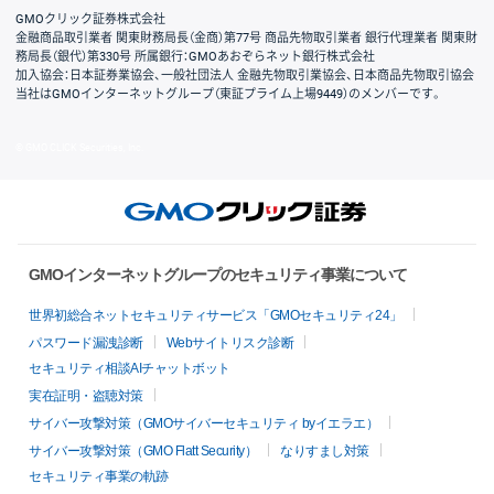
GMOクリック証券株式会社
金融商品取引業者 関東財務局長（金商）第77号 商品先物取引業者 銀行代理業者 関東財
務局長（銀代）第330号 所属銀行：GMOあおぞらネット銀行株式会社
加入協会：日本証券業協会、一般社団法人 金融先物取引業協会、日本商品先物取引協会
当社はGMOインターネットグループ（東証プライム上場9449）のメンバーです。
© GMO CLICK Securities, Inc.
GMOインターネットグループのセキュリティ事業について
世界初総合ネットセキュリティサービス「GMOセキュリティ24」
パスワード漏洩診断
Webサイトリスク診断
セキュリティ相談AIチャットボット
実在証明・盗聴対策
サイバー攻撃対策（GMOサイバーセキュリティ byイエラエ）
サイバー攻撃対策（GMO Flatt Security）
なりすまし対策
セキュリティ事業の軌跡