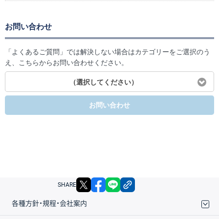
お問い合わせ
「よくあるご質問」では解決しない場合はカテゴリーをご選択のう
え、こちらからお問い合わせください。
（選択してください）
お問い合わせ
X
facebook
LINE
リンクをコピー
SHARE
各種方針・規程・会社案内
取引規程・約款
サイトマップ
その他のご案内
個人情報保護方針
最良執行方針
サイトのご利用について
ディスクレイマー
信託保全
リスク説明
会社案内