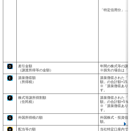
「特定信用分」…
差引金額
年間の株式等の譲
Ｄ
（譲渡所得等の金額）
※損失の場合は「
源泉徴収額
源泉徴収された「
Ｅ
（所得税）
額」の合計額×15.3
※「源泉徴収あり
す。
株式等譲所得割額
源泉徴収された「
Ｆ
（住民税）
額」の合計額×5％
※「源泉徴収あり
す。
外国所得税の額
外国株式・投資信
Ｇ
額。
配当等の額
当社特定口座内で
Ｈ