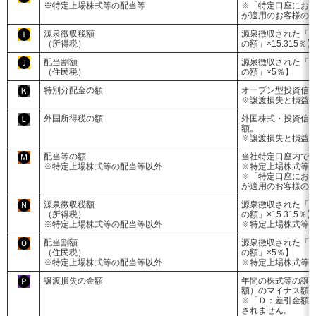
※特定上場株式等の配当等
※「特定口座にお
が適用のお客様の
源泉徴収税額
源泉徴収された「
Ｉ
（所得税）
の額」×15.315％】
配当割額
源泉徴収された「
Ｊ
（住民税）
の額」×5％】
特別分配金の額
オープン型投資信
Ｋ
※譲渡損失と損益
外国所得税の額
外国株式・投資信
Ｌ
額。
※譲渡損失と損益
配当等の額
当社特定口座内で
Ｍ
※特定上場株式等の配当等以外
※特定上場株式等
※「特定口座にお
が適用のお客様の
源泉徴収税額
源泉徴収された「
Ｎ
（所得税）
の額」×15.315％】
※特定上場株式等の配当等以外
※特定上場株式等
配当割額
源泉徴収された「
Ｏ
（住民税）
の額」×5％】
※特定上場株式等の配当等以外
※特定上場株式等
譲渡損失の金額
年間の株式等の譲
Ｐ
額）のマイナス額
※「Ｄ：差引金額
されません。