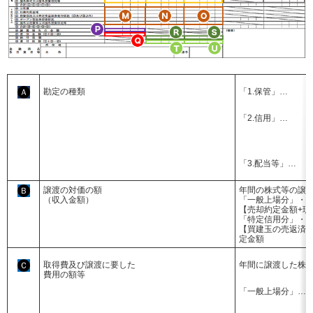
「1.保管」…
勘定の種類
Ａ
「2.信用」…
「3.配当等」…
譲渡の対価の額
年間の株式等の譲
Ｂ
（収入金額）
「一般上場分」・
【売却約定金額+現
「特定信用分」・
【買建玉の売返済
定金額
年間に譲渡した株
取得費及び譲渡に要した
Ｃ
費用の額等
「一般上場分」…