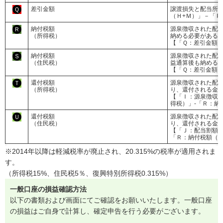
差引金額
譲渡損失と配当所
Ｑ
（Ｈ+Ｍ）」－「Ｐ
納付税額
源泉徴収された配
Ｒ
（所得税）
納める必要がある
【「Ｑ：差引金額×1
納付税額
源泉徴収された配
Ｓ
（住民税）
益通算後も納める
【「Ｑ：差引金額×
還付税額
源泉徴収された配
Ｔ
（所得税）
り、還付される金
【「Ｉ：源泉徴収
得税）」-「Ｒ：納
還付税額
源泉徴収された配
Ｕ
（住民税）
り、還付される金
【「Ｊ：配当割額（
「Ｒ：納付税額（
※2014年以降は軽減税率が廃止され、20.315%の税率が適用されま
す。
（所得税15%、住民税5％、復興特別所得税0.315%）
一般口座の損益確認方法
以下の書類および画面にてご確認をお願いいたします。一般口座
の損益はご自身で計算し、確定申告を行う必要がございます。