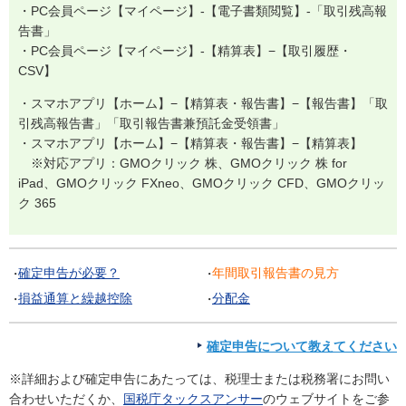
・PC会員ページ【マイページ】-【電子書類閲覧】-「取引残高報
告書」
・PC会員ページ【マイページ】-【精算表】−【取引履歴・
CSV】
・スマホアプリ【ホーム】−【精算表・報告書】−【報告書】「取
引残高報告書」「取引報告書兼預託金受領書」
・スマホアプリ【ホーム】−【精算表・報告書】−【精算表】
※対応アプリ：GMOクリック 株、GMOクリック 株 for
iPad、GMOクリック FXneo、GMOクリック CFD、GMOクリッ
ク 365
確定申告が必要？
年間取引報告書の見方
損益通算と繰越控除
分配金
確定申告について教えてください
※詳細および確定申告にあたっては、税理士または税務署にお問い
合わせいただくか、
国税庁タックスアンサー
のウェブサイトをご参