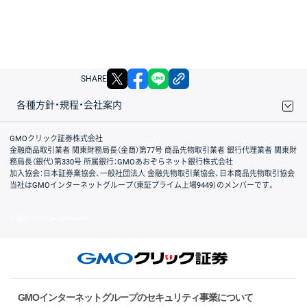
X
facebook
LINE
リンクをコピー
SHARE
各種方針・規程・会社案内
取引規程・約款
サイトマップ
その他のご案内
個人情報保護方針
最良執行方針
サイトのご利用について
ディスクレイマー
信託保全
リスク説明
会社案内
GMOクリック証券株式会社
金融商品取引業者 関東財務局長（金商）第77号 商品先物取引業者 銀行代理業者 関東財
務局長（銀代）第330号 所属銀行：GMOあおぞらネット銀行株式会社
加入協会：日本証券業協会、一般社団法人 金融先物取引業協会、日本商品先物取引協会
当社はGMOインターネットグループ（東証プライム上場9449）のメンバーです。
© GMO CLICK Securities, Inc.
GMOインターネットグループのセキュリティ事業について