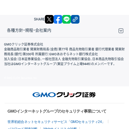
X
facebook
LINE
リンクをコピー
SHARE
各種方針・規程・会社案内
取引規程・約款
サイトマップ
その他のご案内
個人情報保護方針
最良執行方針
サイトのご利用について
ディスクレイマー
信託保全
リスク説明
会社案内
GMOクリック証券株式会社
金融商品取引業者 関東財務局長（金商）第77号 商品先物取引業者 銀行代理業者 関東財
務局長（銀代）第330号 所属銀行：GMOあおぞらネット銀行株式会社
加入協会：日本証券業協会、一般社団法人 金融先物取引業協会、日本商品先物取引協会
当社はGMOインターネットグループ（東証プライム上場9449）のメンバーです。
© GMO CLICK Securities, Inc.
GMOインターネットグループのセキュリティ事業について
世界初総合ネットセキュリティサービス「GMOセキュリティ24」
パスワード漏洩診断
Webサイトリスク診断