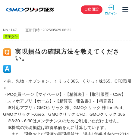
GMOクリック
口座開設
No : 147
更新日時 : 2025/05/29 08:32
電子交付
実現損益の確認方法を教えてくださ
い。
＜株、先物・オプション、くりっく365、くりっく株365、CFD取引
＞
・PC会員ページ【マイページ】-【精算表】-【取引履歴・CSV】
・スマホアプリ【ホーム】-【精算表・報告書】-【精算表】
※対応アプリ：GMOクリック 株、GMOクリック 株 for iPad、
GMOクリック FXneo、GMOクリック CFD、GMOクリック 365
※3:30～6:30はメンテナンスのためご利用いただけません。
※株式の実現損益は取得単価を元に計算しています。
また、現物および現渡の実現損益は、過去1年半以内かつ2014