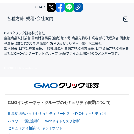
X
facebook
LINE
リンクをコピー
SHARE
各種方針・規程・会社案内
取引規程・約款
サイトマップ
その他のご案内
個人情報保護方針
最良執行方針
サイトのご利用について
ディスクレイマー
信託保全
リスク説明
会社案内
GMOクリック証券株式会社
金融商品取引業者 関東財務局長（金商）第77号 商品先物取引業者 銀行代理業者 関東財
務局長（銀代）第330号 所属銀行：GMOあおぞらネット銀行株式会社
加入協会：日本証券業協会、一般社団法人 金融先物取引業協会、日本商品先物取引協会
当社はGMOインターネットグループ（東証プライム上場9449）のメンバーです。
© GMO CLICK Securities, Inc.
GMOインターネットグループのセキュリティ事業について
世界初総合ネットセキュリティサービス「GMOセキュリティ24」
パスワード漏洩診断
Webサイトリスク診断
セキュリティ相談AIチャットボット