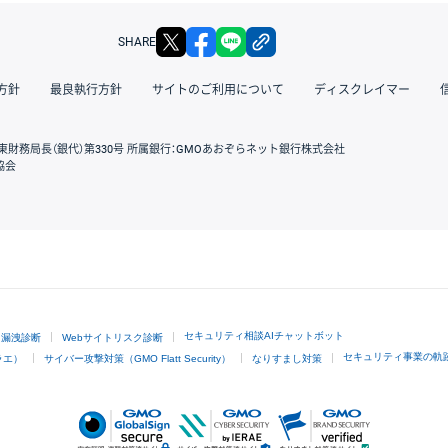
X
facebook
LINE
リンクをコピー
SHARE
方針
最良執行方針
サイトのご利用について
ディスクレイマー
東財務局長（銀代）第330号 所属銀行：GMOあおぞらネット銀行株式会社
協会
GMOクリック証券
セキュリティ相談AIチャットボット
ド漏洩診断
Webサイトリスク診断
セキュリティ事業の軌
ラエ）
サイバー攻撃対策（GMO Flatt Security）
なりすまし対策