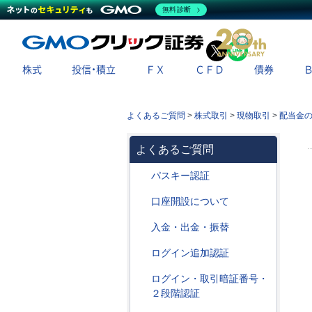
無料診断
X
LINE
株式
投信・積立
ＦＸ
ＣＦＤ
債券
よくあるご質問
>
株式取引
>
現物取引
>
配当金
よくあるご質問
パスキー認証
口座開設について
入金・出金・振替
ログイン追加認証
ログイン・取引暗証番号・
２段階認証