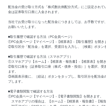
配当金の受け取り方式を「株式数比例配分方式」にご設定されて
金は証券取引口座に入金されます。
当社でお受け取りになった配当金につきましては、お手数ですが
お願いいたします。
■取引履歴で確認する方法（PC会員ページ）
①PC会員ページ【マイページ】-【精算表】-【取引履歴】を開き
②取引区分「配当金」を選択、受渡日を入力し、［検索］ボタン
■取引履歴で確認する方法（スマホアプリ）
①スマホアプリ【ホーム】-【精算表・報告書】-【精算表】を開
②取引口座を［証券取引口座（株式・債券・投信）］を選択、受
ます。
③画面表示後に、［絞込］ボタンをタップし、取引区分を配当金
プします。
■電子書類閲覧で確認する方法
①PC会員ページ【マイページ】-【電子書類閲覧】を開きます。
スマホアプリの場合は、【ホーム】-【精算表・報告書】-【報