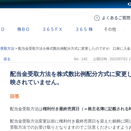
GMOクリック証券
よくある
ご質問
ＢＯ
株ＢＯ
３６５ＦＸ
３６５
株
その他
の受取方法
>
配当金受取方法を株式数比例配分方式に変更したのですが、口座に入金が反映されていません。
戻る
No : 145
公開日時 : 2022/07/21 1
配当金受取方法を株式数比例配分方式に変更
映されていません。
回答
配当金受取方法は
権利付き最終売買日（＝株主名簿に記載される
配当金受取方法変更以前に権利付き最終売買日を迎えた銘柄に関
受取方法でのお受け取りとなりますのでご注意くださいますよう