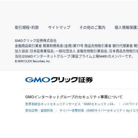
取引規程・約款
サイトマップ
その他のご案内
個人情報保護
GMOクリック証券株式会社
金融商品取引業者 関東財務局長（金商）第77号 商品先物取引業者 銀行代理業者 関
加入協会：日本証券業協会、一般社団法人 金融先物取引業協会、日本商品先物取引
当社はGMOインターネットグループ（東証プライム上場9449）のメンバーです。
© GMO CLICK Securities, Inc.
GMOインターネットグループのセキュリティ事業について
世界初総合ネットセキュリティサービス「GMOセキュリティ24」
パスワー
実在証明・盗聴対策
サイバー攻撃対策（GMOサイバーセキュリティ byイエ