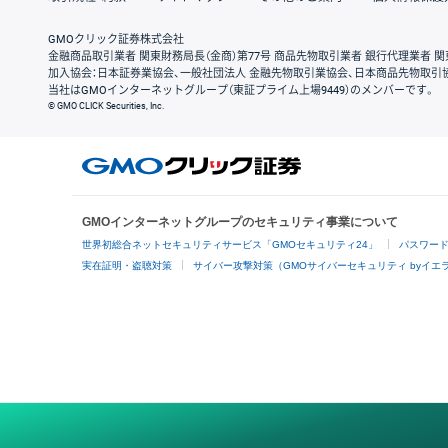
GMOクリック証券株式会社
金融商品取引業者 関東財務局長（金商）第77号 商品先物取引業者 銀行代理業者 関
加入協会：日本証券業協会、一般社団法人 金融先物取引業協会、日本商品先物取引
当社はGMOインターネットグループ（東証プライム上場9449）のメンバーです。
© GMO CLICK Securities, Inc.
GMOインターネットグループのセキュリティ事業について
世界初総合ネットセキュリティサービス「GMOセキュリティ24」
パスワー
実在証明・盗聴対策
サイバー攻撃対策（GMOサイバーセキュリティ byイエ