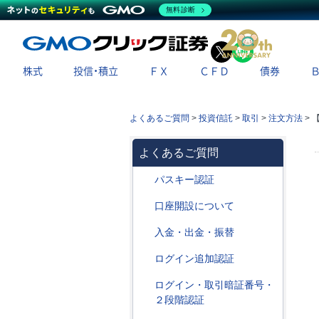
無料診断
X
LINE
株式
投信・積立
ＦＸ
ＣＦＤ
債券
よくあるご質問
>
投資信託
>
取引
>
注文方法
>
よくあるご質問
パスキー認証
口座開設について
入金・出金・振替
ログイン追加認証
ログイン・取引暗証番号・
２段階認証