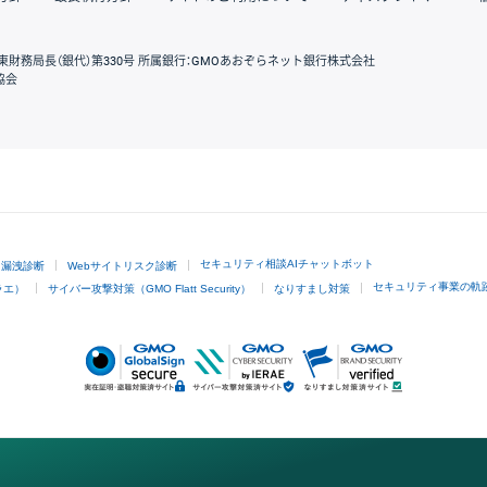
東財務局長（銀代）第330号 所属銀行：GMOあおぞらネット銀行株式会社
協会
GMOクリック証券
セキュリティ相談AIチャットボット
ド漏洩診断
Webサイトリスク診断
セキュリティ事業の軌
ラエ）
サイバー攻撃対策（GMO Flatt Security）
なりすまし対策