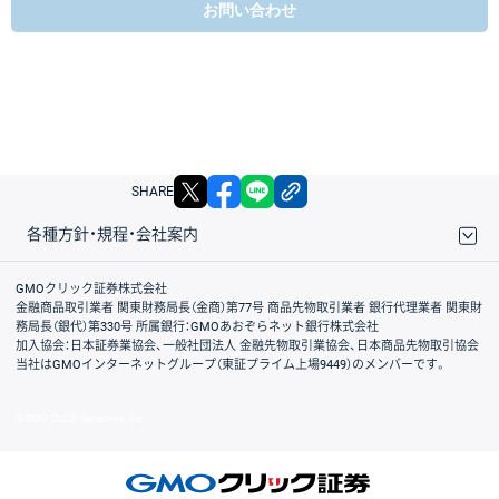
お問い合わせ
X
facebook
LINE
リンクをコピー
SHARE
各種方針・規程・会社案内
取引規程・約款
サイトマップ
その他のご案内
個人情報保護方針
最良執行方針
サイトのご利用について
ディスクレイマー
信託保全
リスク説明
会社案内
GMOクリック証券株式会社
金融商品取引業者 関東財務局長（金商）第77号 商品先物取引業者 銀行代理業者 関東財
務局長（銀代）第330号 所属銀行：GMOあおぞらネット銀行株式会社
加入協会：日本証券業協会、一般社団法人 金融先物取引業協会、日本商品先物取引協会
当社はGMOインターネットグループ（東証プライム上場9449）のメンバーです。
© GMO CLICK Securities, Inc.