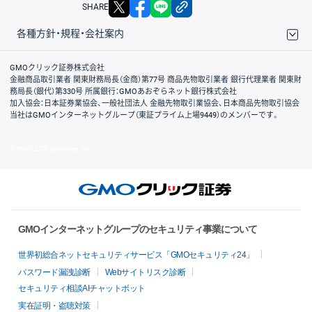
X
facebook
LINE
リンクをコピー
SHARE
各種方針・規程・会社案内
取引規程・約款
サイトマップ
その他のご案内
個人情報保護方針
最良執行方針
サイトのご利用について
ディスクレイマー
信託保全
リスク説明
会社案内
GMOクリック証券株式会社
金融商品取引業者 関東財務局長（金商）第77号 商品先物取引業者 銀行代理業者 関東財
務局長（銀代）第330号 所属銀行：GMOあおぞらネット銀行株式会社
加入協会：日本証券業協会、一般社団法人 金融先物取引業協会、日本商品先物取引協会
当社はGMOインターネットグループ（東証プライム上場9449）のメンバーです。
© GMO CLICK Securities, Inc.
GMOインターネットグループのセキュリティ事業について
世界初総合ネットセキュリティサービス「GMOセキュリティ24」
パスワード漏洩診断
Webサイトリスク診断
セキュリティ相談AIチャットボット
実在証明・盗聴対策