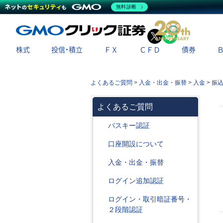
無料診断
X
LINE
株式
投信・積立
ＦＸ
ＣＦＤ
債券
よくあるご質問
>
入金・出金・振替
>
入金
>
振
よくあるご質問
パスキー認証
口座開設について
入金・出金・振替
ログイン追加認証
ログイン・取引暗証番号・
２段階認証