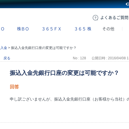
GMOクリック証券
よくある
ご質問
ＢＯ
株ＢＯ
３６５ＦＸ
３６５
株
その他
込入金
>
振込入金先銀行口座の変更は可能ですか？
戻る
No : 128
公開日時 : 2016/04/08 1
振込入金先銀行口座の変更は可能ですか？
回答
申し訳ございませんが、振込入金先銀行口座（お客様から当社）