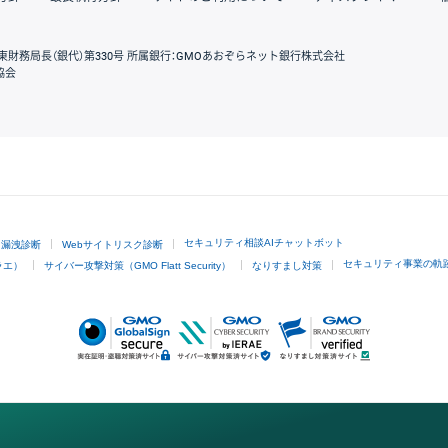
東財務局長（銀代）第330号 所属銀行：GMOあおぞらネット銀行株式会社
協会
GMOクリック証券
セキュリティ相談AIチャットボット
ド漏洩診断
Webサイトリスク診断
セキュリティ事業の軌
ラエ）
サイバー攻撃対策（GMO Flatt Security）
なりすまし対策