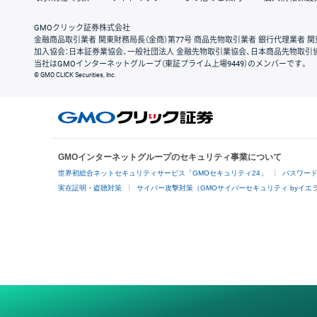
GMOクリック証券株式会社
金融商品取引業者 関東財務局長（金商）第77号 商品先物取引業者 銀行代理業者 関
加入協会：日本証券業協会、一般社団法人 金融先物取引業協会、日本商品先物取引
当社はGMOインターネットグループ（東証プライム上場9449）のメンバーです。
© GMO CLICK Securities, Inc.
GMOインターネットグループのセキュリティ事業について
世界初総合ネットセキュリティサービス「GMOセキュリティ24」
パスワー
実在証明・盗聴対策
サイバー攻撃対策（GMOサイバーセキュリティ byイエ