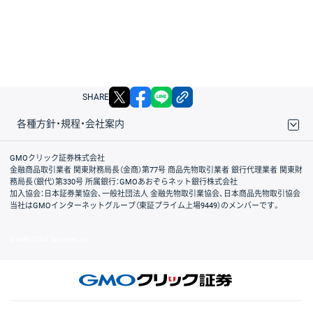
X
facebook
LINE
リンクをコピー
SHARE
各種方針・規程・会社案内
取引規程・約款
サイトマップ
その他のご案内
個人情報保護方針
最良執行方針
サイトのご利用について
ディスクレイマー
信託保全
リスク説明
会社案内
GMOクリック証券株式会社
金融商品取引業者 関東財務局長（金商）第77号 商品先物取引業者 銀行代理業者 関東財
務局長（銀代）第330号 所属銀行：GMOあおぞらネット銀行株式会社
加入協会：日本証券業協会、一般社団法人 金融先物取引業協会、日本商品先物取引協会
当社はGMOインターネットグループ（東証プライム上場9449）のメンバーです。
© GMO CLICK Securities, Inc.