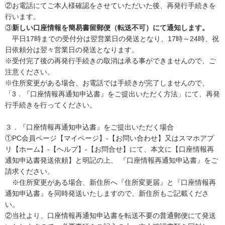
②お電話にてご本人様確認をさせていただいた後、再発行手続きを
行います。
③
新しい口座情報を簡易書留郵便（転送不可）にて通知します。
平日17時までの受付分は翌営業日の発送となり、17時～24時、祝
日依頼分は翌々営業日の発送となります。
※受付完了後の再発行手続きの取消は承る事ができませんので、ご
注意ください。
※住所変更がある場合、お電話では手続きが完了しませんので、
「3．『口座情報再通知申込書』をご提出いただく方法」にて、再発
行手続きを行ってください。
３．『口座情報再通知申込書』をご提出いただく場合
①PC会員ページ【マイページ】-【お問い合わせ】又はスマホアプ
リ【ホーム】-【ヘルプ】-【お問合せ】にて、本文に【口座情報再
通知申込書発送依頼】と明記の上、 『口座情報再通知申込書』をご
請求ください。
※住所変更がある場合、新住所へ『住所変更届』と『口座情報再
通知申込書』を同時発送いたしますので、新住所もご記載くださ
い。
②当社より、口座情報再通知申込書を転送不要の普通郵便にて発送