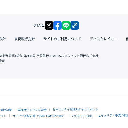
X
facebook
LINE
リンクをコピー
SHARE
方針
最良執行方針
サイトのご利用について
ディスクレイマー
東財務局長（銀代）第330号 所属銀行：GMOあおぞらネット銀行株式会社
協会
GMOクリック証券
セキュリティ相談AIチャットボット
ド漏洩診断
Webサイトリスク診断
セキュリティ事業の軌
ラエ）
サイバー攻撃対策（GMO Flatt Security）
なりすまし対策