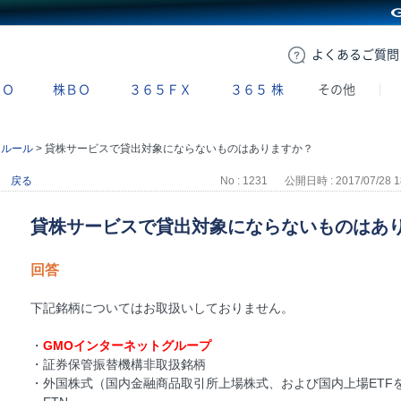
GMOクリック証券
よくある
ご質問
ＢＯ
株ＢＯ
３６５ＦＸ
３６５
株
その他
引ルール
>
貸株サービスで貸出対象にならないものはありますか？
戻る
No : 1231
公開日時 : 2017/07/28 1
貸株サービスで貸出対象にならないものはあ
回答
下記銘柄についてはお取扱いしておりません。
・
GMOインターネットグループ
・証券保管振替機構非取扱銘柄
・外国株式（国内金融商品取引所上場株式、および国内上場ETF