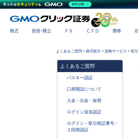
無料診断
X
LINE
株式
投信・積立
ＦＸ
ＣＦＤ
債券
よくあるご質問
>
株式取引
>
貸株サービス
>
取
よくあるご質問
パスキー認証
口座開設について
入金・出金・振替
ログイン追加認証
ログイン・取引暗証番号・
２段階認証