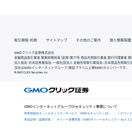
取引規程・約款
サイトマップ
その他のご案内
個人情報保護
GMOクリック証券株式会社
金融商品取引業者 関東財務局長（金商）第77号 商品先物取引業者 銀行代理業者 関
加入協会：日本証券業協会、一般社団法人 金融先物取引業協会、日本商品先物取引
当社はGMOインターネットグループ（東証プライム上場9449）のメンバーです。
© GMO CLICK Securities, Inc.
GMOインターネットグループのセキュリティ事業について
世界初総合ネットセキュリティサービス「GMOセキュリティ24」
パスワー
実在証明・盗聴対策
サイバー攻撃対策（GMOサイバーセキュリティ byイエ