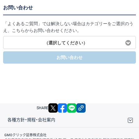
お問い合わせ
「よくあるご質問」では解決しない場合はカテゴリーをご選択のう
え、こちらからお問い合わせください。
（選択してください）
お問い合わせ
X
facebook
LINE
リンクをコピー
SHARE
各種方針・規程・会社案内
取引規程・約款
サイトマップ
その他のご案内
個人情報保護方針
最良執行方針
サイトのご利用について
ディスクレイマー
信託保全
リスク説明
会社案内
GMOクリック証券株式会社