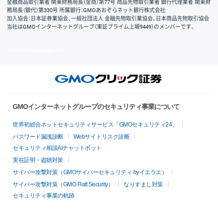
金融商品取引業者 関東財務局長（金商）第77号 商品先物取引業者 銀行代理業者 関東財
務局長（銀代）第330号 所属銀行：GMOあおぞらネット銀行株式会社
加入協会：日本証券業協会、一般社団法人 金融先物取引業協会、日本商品先物取引協会
当社はGMOインターネットグループ（東証プライム上場9449）のメンバーです。
© GMO CLICK Securities, Inc.
GMOインターネットグループのセキュリティ事業について
世界初総合ネットセキュリティサービス「GMOセキュリティ24」
パスワード漏洩診断
Webサイトリスク診断
セキュリティ相談AIチャットボット
実在証明・盗聴対策
サイバー攻撃対策（GMOサイバーセキュリティ byイエラエ）
サイバー攻撃対策（GMO Flatt Security）
なりすまし対策
セキュリティ事業の軌跡