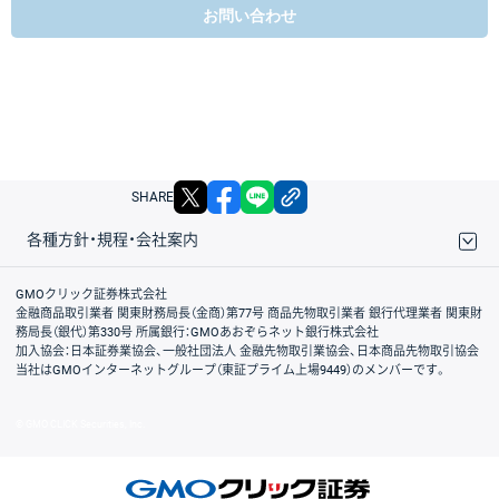
お問い合わせ
X
facebook
LINE
リンクをコピー
SHARE
各種方針・規程・会社案内
取引規程・約款
サイトマップ
その他のご案内
個人情報保護方針
最良執行方針
サイトのご利用について
ディスクレイマー
信託保全
リスク説明
会社案内
GMOクリック証券株式会社
金融商品取引業者 関東財務局長（金商）第77号 商品先物取引業者 銀行代理業者 関東財
務局長（銀代）第330号 所属銀行：GMOあおぞらネット銀行株式会社
加入協会：日本証券業協会、一般社団法人 金融先物取引業協会、日本商品先物取引協会
当社はGMOインターネットグループ（東証プライム上場9449）のメンバーです。
© GMO CLICK Securities, Inc.