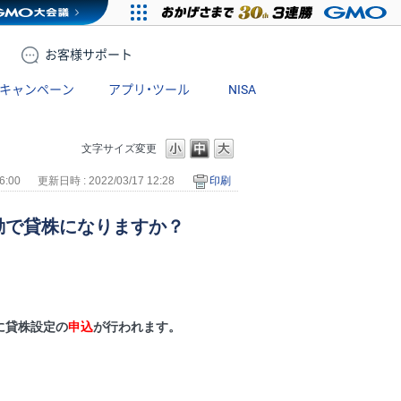
お客様
サポート
キャンペーン
アプリ・ツール
NISA
文字サイズ変更
6:00
更新日時 : 2022/03/17 12:28
印刷
動で貸株になりますか？
に貸株設定の
申込
が行われます。
。