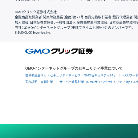
GMOクリック証券株式会社
金融商品取引業者 関東財務局長（金商）第77号 商品先物取引業者 銀行代理業者 関
加入協会：日本証券業協会、一般社団法人 金融先物取引業協会、日本商品先物取引
当社はGMOインターネットグループ（東証プライム上場9449）のメンバーです。
© GMO CLICK Securities, Inc.
GMOインターネットグループのセキュリティ事業について
世界初総合ネットセキュリティサービス「GMOセキュリティ24」
パスワー
実在証明・盗聴対策
サイバー攻撃対策（GMOサイバーセキュリティ byイエ