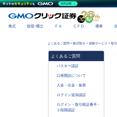
無料診断
X
LINE
株式
投信・積立
ＦＸ
ＣＦＤ
債券
よくあるご質問
>
株式取引
>
貸株サービス
>
取
よくあるご質問
パスキー認証
口座開設について
入金・出金・振替
ログイン追加認証
ログイン・取引暗証番号・
２段階認証