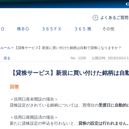
GMOクリック証券
よくある
ご質問
ＢＯ
株ＢＯ
３６５ＦＸ
３６５
株
その他
引ルール
>
【貸株サービス】新規に買い付けた銘柄は自動で貸株になりますか？
戻る
No : 1200
公開日時 : 2016/10/14 1
【貸株サービス】新規に買い付けた銘柄は自
回答
＜信用口座未開設の場合＞
貸株設定がされている銘柄については、買増分の
受渡日に自動的
＜信用口座開設済の場合＞
新たに貸株設定の申込を行わないと、
貸株の設定は行われません