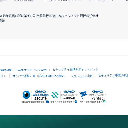
東財務局長（銀代）第330号 所属銀行：GMOあおぞらネット銀行株式会社
協会
GMOクリック証券
セキュリティ相談AIチャットボット
ド漏洩診断
Webサイトリスク診断
セキュリティ事業の軌
ラエ）
サイバー攻撃対策（GMO Flatt Security）
なりすまし対策