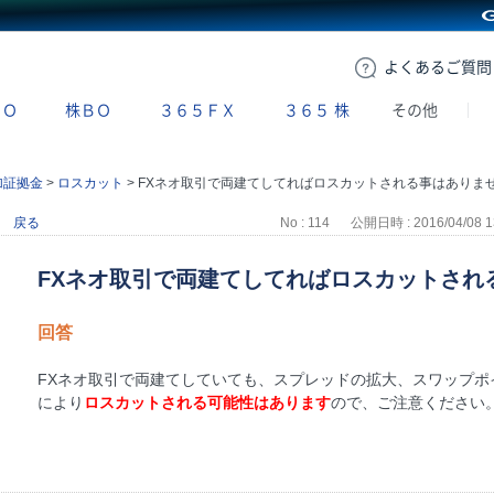
GMOクリック証券
よくある
ご質問
ＢＯ
株ＢＯ
３６５ＦＸ
３６５
株
その他
加証拠金
>
ロスカット
>
FXネオ取引で両建てしてればロスカットされる事はありませんか
戻る
No : 114
公開日時 : 2016/04/08 1
FXネオ取引で両建てしてればロスカットされ
回答
FXネオ取引で両建てしていても、スプレッドの拡大、スワップポ
により
ロスカットされる可能性はあります
ので、ご注意ください