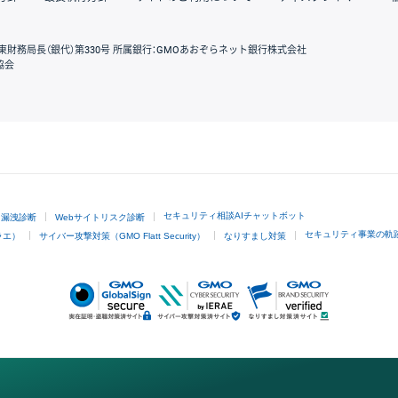
東財務局長（銀代）第330号 所属銀行：GMOあおぞらネット銀行株式会社
協会
GMOクリック証券
セキュリティ相談AIチャットボット
ド漏洩診断
Webサイトリスク診断
セキュリティ事業の軌
ラエ）
サイバー攻撃対策（GMO Flatt Security）
なりすまし対策