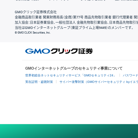
GMOクリック証券株式会社
金融商品取引業者 関東財務局長（金商）第77号 商品先物取引業者 銀行代理業者 関
加入協会：日本証券業協会、一般社団法人 金融先物取引業協会、日本商品先物取引
当社はGMOインターネットグループ（東証プライム上場9449）のメンバーです。
© GMO CLICK Securities, Inc.
GMOインターネットグループのセキュリティ事業について
世界初総合ネットセキュリティサービス「GMOセキュリティ24」
パスワー
実在証明・盗聴対策
サイバー攻撃対策（GMOサイバーセキュリティ byイエ