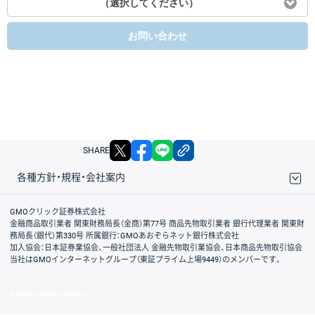
（選択してください）
お問い合わせ
X
facebook
LINE
リンクをコピー
SHARE
各種方針・規程・会社案内
取引規程・約款
サイトマップ
その他のご案内
個人情報保護方針
最良執行方針
サイトのご利用について
ディスクレイマー
信託保全
リスク説明
会社案内
GMOクリック証券株式会社
金融商品取引業者 関東財務局長（金商）第77号 商品先物取引業者 銀行代理業者 関東財
務局長（銀代）第330号 所属銀行：GMOあおぞらネット銀行株式会社
加入協会：日本証券業協会、一般社団法人 金融先物取引業協会、日本商品先物取引協会
当社はGMOインターネットグループ（東証プライム上場9449）のメンバーです。
© GMO CLICK Securities, Inc.