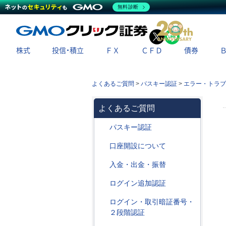
無料診断
X
LINE
株式
投信・積立
ＦＸ
ＣＦＤ
債券
よくあるご質問
>
パスキー認証
>
エラー・トラブ
よくあるご質問
パスキー認証
口座開設について
入金・出金・振替
ログイン追加認証
ログイン・取引暗証番号・
２段階認証