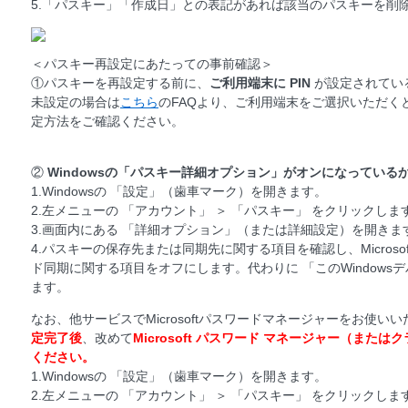
5.「パスキー」「作成日」との表記があれば該当のパスキーを削
＜パスキー再設定にあたっての事前確認＞
①パスキーを再設定する前に、
ご利用端末に PIN
が設定されてい
未設定の場合は
こちら
のFAQより、ご利用端末をご選択いただく
定方法をご確認ください。
②
Windowsの「パスキー詳細オプション」がオンになっている
1.Windowsの 「設定」（歯車マーク）を開きます。
2.左メニューの 「アカウント」 ＞ 「パスキー」 をクリックし
3.画面内にある 「詳細オプション」（または詳細設定）を開き
4.パスキーの保存先または同期先に関する項目を確認し、Microso
ド同期に関する項目をオフにします。代わりに 「このWindows
ます。
なお、他サービスでMicrosoftパスワードマネージャーをお使い
定完了後
、改めて
Microsoft パスワード マネージャー（また
ください。
1.Windowsの 「設定」（歯車マーク）を開きます。
2.左メニューの 「アカウント」 ＞ 「パスキー」 をクリックし