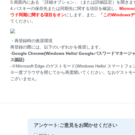
3.画面内にある 「詳細オプション」（または詳細設定）を開き
4.パスキーの保存先または同期先に関する項目を確認し、
Micr
ウド同期に関する項目をオン
にします。また、
「このWindow
てください。
・再登録時の推奨環境
再登録の際には、以下のいずれかを推奨します。
-
Google Chrome(Windows Hello/ Googleパスワー
ス認証)
-※Microsoft Edge のゲストモード(Windows Hello/ ス
※一度ブラウザを閉じてから再度開いてください。なおゲストモ
ございません。
アンケート:ご意見をお聞かせください