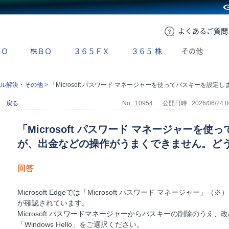
GMOクリック証券
よくある
ご質問
ＢＯ
株ＢＯ
３６５ＦＸ
３６５
株
その他
ル解決・その他
>
「Microsoft パスワード マネージャーを使ってパスキーを設定しましたが、出金などの操作がうまくできません。どうすればよいですか
戻る
No : 10954
公開日時 : 2026/06/24 0
「Microsoft パスワード マネージャーを
が、出金などの操作がうまくできません。ど
回答
Microsoft Edgeでは「Microsoft パスワード マネージ
が確認されています。
Microsoft パスワードマネージャーからパスキーの削除のうえ
「Windows Hello」をご選択ください。