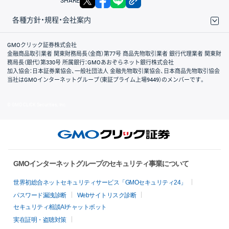
SHARE
各種方針・規程・会社案内
取引規程・約款
サイトマップ
その他のご案内
個人情報保護方針
最良執行方針
サイトのご利用について
ディスクレイマー
信託保全
リスク説明
会社案内
GMOクリック証券株式会社
金融商品取引業者 関東財務局長（金商）第77号 商品先物取引業者 銀行代理業者 関東財
務局長（銀代）第330号 所属銀行：GMOあおぞらネット銀行株式会社
加入協会：日本証券業協会、一般社団法人 金融先物取引業協会、日本商品先物取引協会
当社はGMOインターネットグループ（東証プライム上場9449）のメンバーです。
© GMO CLICK Securities, Inc.
GMOインターネットグループのセキュリティ事業について
世界初総合ネットセキュリティサービス「GMOセキュリティ24」
パスワード漏洩診断
Webサイトリスク診断
セキュリティ相談AIチャットボット
実在証明・盗聴対策