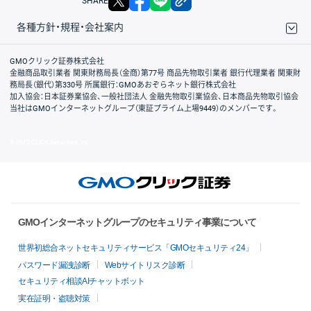
SHARE
各種方針・規程・会社案内
取引規程・約款
サイトマップ
その他のご案内
個人情報保護方針
最良執行方針
サイトのご利用について
ディスクレイマー
信託保全
リスク説明
会社案内
GMOクリック証券株式会社
金融商品取引業者 関東財務局長（金商）第77号 商品先物取引業者 銀行代理業者 関東財
務局長（銀代）第330号 所属銀行：GMOあおぞらネット銀行株式会社
加入協会：日本証券業協会、一般社団法人 金融先物取引業協会、日本商品先物取引協会
当社はGMOインターネットグループ（東証プライム上場9449）のメンバーです。
© GMO CLICK Securities, Inc.
GMOインターネットグループのセキュリティ事業について
世界初総合ネットセキュリティサービス「GMOセキュリティ24」
パスワード漏洩診断
Webサイトリスク診断
セキュリティ相談AIチャットボット
実在証明・盗聴対策