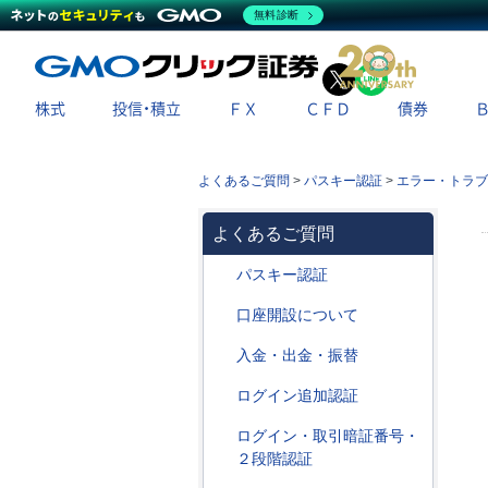
無料診断
X
LINE
株式
投信・積立
ＦＸ
ＣＦＤ
債券
よくあるご質問
>
パスキー認証
>
エラー・トラブ
よくあるご質問
パスキー認証
口座開設について
入金・出金・振替
ログイン追加認証
ログイン・取引暗証番号・
２段階認証