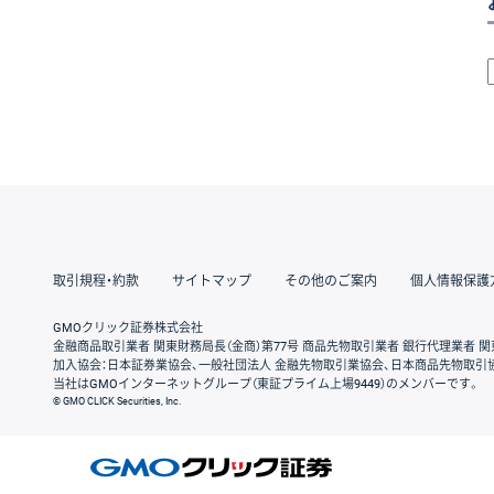
取引規程・約款
サイトマップ
その他のご案内
個人情報保護
GMOクリック証券株式会社
金融商品取引業者 関東財務局長（金商）第77号 商品先物取引業者 銀行代理業者 関
加入協会：日本証券業協会、一般社団法人 金融先物取引業協会、日本商品先物取引
当社はGMOインターネットグループ（東証プライム上場9449）のメンバーです。
© GMO CLICK Securities, Inc.