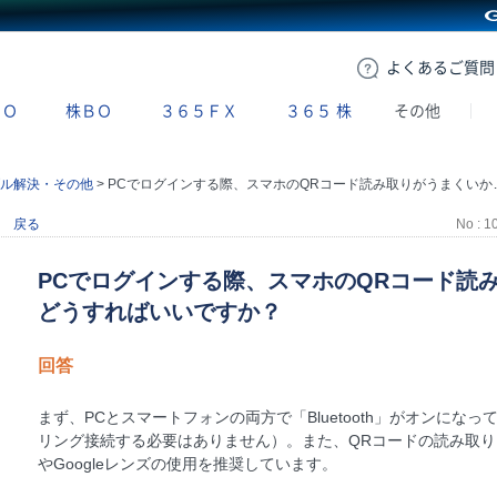
GMOクリック証券
よくある
ご質問
ＢＯ
株ＢＯ
３６５ＦＸ
３６５
株
その他
ル解決・その他
>
PCでログインする際、スマホのQRコード読み取りがうまくいかない場合はどうすればいいですか？
戻る
No : 1
PCでログインする際、スマホのQRコード読
どうすればいいですか？
回答
まず、PCとスマートフォンの両方で「Bluetooth」がオンに
リング接続する必要はありません）。また、QRコードの読み取
やGoogleレンズの使用を推奨しています。