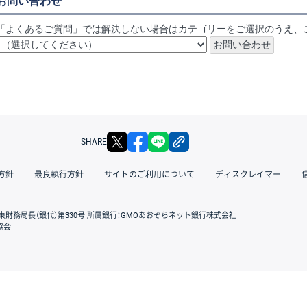
お問い合わせ
「よくあるご質問」では解決しない場合はカテゴリーをご選択のうえ、
X
facebook
LINE
リンクをコピー
SHARE
方針
最良執行方針
サイトのご利用について
ディスクレイマー
東財務局長（銀代）第330号 所属銀行：GMOあおぞらネット銀行株式会社
協会
GMOクリック証券