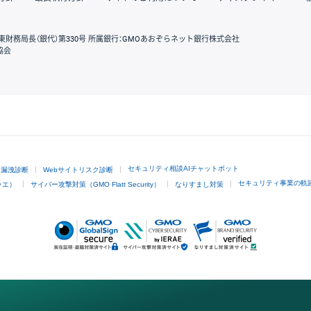
東財務局長（銀代）第330号 所属銀行：GMOあおぞらネット銀行株式会社
協会
GMOクリック証券
セキュリティ相談AIチャットボット
ド漏洩診断
Webサイトリスク診断
セキュリティ事業の軌
ラエ）
サイバー攻撃対策（GMO Flatt Security）
なりすまし対策