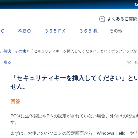
GMOクリック証券
よくある
ご質問
ＢＯ
株ＢＯ
３６５ＦＸ
３６５
株
その他
ル解決・その他
>
「セキュリティキーを挿入してください」というポップアップが出て進めません。
戻る
No : 1
「セキュリティキーを挿入してください」と
せん。
回答
PC側に生体認証やPINの設定がされていない場合、外付けの物理
す。
まずは、お使いのパソコンの設定画面から「Windows Hello」