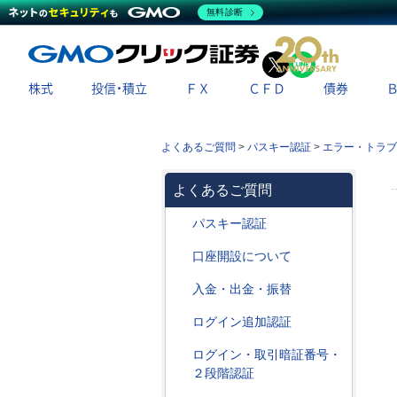
無料診断
X
LINE
株式
投信・積立
ＦＸ
ＣＦＤ
債券
よくあるご質問
>
パスキー認証
>
エラー・トラブ
よくあるご質問
パスキー認証
口座開設について
入金・出金・振替
ログイン追加認証
ログイン・取引暗証番号・
２段階認証