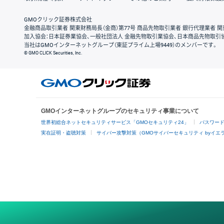
GMOクリック証券株式会社
金融商品取引業者 関東財務局長（金商）第77号 商品先物取引業者 銀行代理業者 関
加入協会：日本証券業協会、一般社団法人 金融先物取引業協会、日本商品先物取引
当社はGMOインターネットグループ（東証プライム上場9449）のメンバーです。
© GMO CLICK Securities, Inc.
GMOインターネットグループのセキュリティ事業について
世界初総合ネットセキュリティサービス「GMOセキュリティ24」
パスワー
実在証明・盗聴対策
サイバー攻撃対策（GMOサイバーセキュリティ byイエ