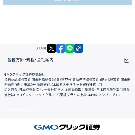
X
facebook
LINE
リンクをコピー
SHARE
各種方針・規程・会社案内
取引規程・約款
サイトマップ
その他のご案内
個人情報保護方針
最良執行方針
サイトのご利用について
ディスクレイマー
信託保全
リスク説明
会社案内
GMOクリック証券株式会社
金融商品取引業者 関東財務局長（金商）第77号 商品先物取引業者 銀行代理業者 関東財
務局長（銀代）第330号 所属銀行：GMOあおぞらネット銀行株式会社
加入協会：日本証券業協会、一般社団法人 金融先物取引業協会、日本商品先物取引協会
当社はGMOインターネットグループ（東証プライム上場9449）のメンバーです。
© GMO CLICK Securities, Inc.