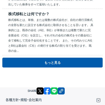
出していた株券をすべて返却いたします。
株式移転とは何ですか？
株式移転とは、単独、または複数の株式会社が、自社の発行済株式
の全部を新たに設立する株式会社に取得させることを言います。 具
体的には、既存の会社（A社、B社）が単独または複数で新たに完
全親会社（C社）を設立し、それぞれの会社の株式をその親会社に
全て移転して完全子会社化することです。 また、その代わりにA社
とB社は親会社（C社）の発行する株式の割り当てを受けます。 既
存の会...
もっと見る
X
facebook
LINE
リンクをコピー
SHARE
各種方針・規程・会社案内