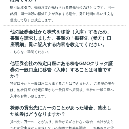
取引所取引で、売買注文が執行される優先順位のひとつです。 同一
銘柄、同一値段の指値注文が存在する場合、発注時間の早い注文を
優先して取引は成立します。
他の証券会社から株式を移管（入庫）するため、
書類を請求しました。書類の「振替先（受方）口
座明細」覧に記入する内容を教えてください。
こちらをご確認ください。
他証券会社の特定口座にある株をGMOクリック証
券の一般口座に移管（入庫）することは可能です
か？
特定口座から一般口座に入庫することはできません。 ご希望の場合
は、他社口座で特定口座から一般口座へ振替後、当社の一般口座へ
入庫をお願い致します。
株券の貸出先に万一のことがあった場合、貸出し
た株券はどうなりますか？
貸出先に万一のことがあり、株券が返却されない場合、当社があら
かじめ貸出先から確保している担保で株券を調達し、お客さまが貸