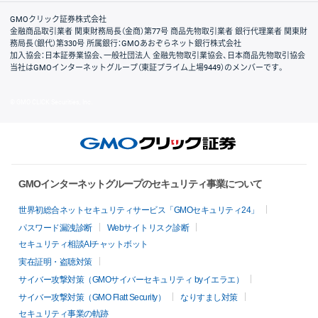
取引規程・約款
サイトマップ
その他のご案内
個人情報保護方針
最良執行方針
サイトのご利用について
ディスクレイマー
信託保全
リスク説明
会社案内
GMOクリック証券株式会社
金融商品取引業者 関東財務局長（金商）第77号 商品先物取引業者 銀行代理業者 関東財
務局長（銀代）第330号 所属銀行：GMOあおぞらネット銀行株式会社
加入協会：日本証券業協会、一般社団法人 金融先物取引業協会、日本商品先物取引協会
当社はGMOインターネットグループ（東証プライム上場9449）のメンバーです。
© GMO CLICK Securities, Inc.
GMOインターネットグループのセキュリティ事業について
世界初総合ネットセキュリティサービス「GMOセキュリティ24」
パスワード漏洩診断
Webサイトリスク診断
セキュリティ相談AIチャットボット
実在証明・盗聴対策
サイバー攻撃対策（GMOサイバーセキュリティ byイエラエ）
サイバー攻撃対策（GMO Flatt Security）
なりすまし対策
セキュリティ事業の軌跡