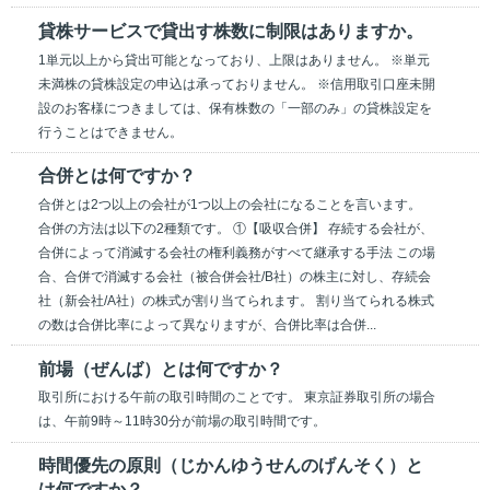
貸株サービスで貸出す株数に制限はありますか。
1単元以上から貸出可能となっており、上限はありません。 ※単元
未満株の貸株設定の申込は承っておりません。 ※信用取引口座未開
設のお客様につきましては、保有株数の「一部のみ」の貸株設定を
行うことはできません。
合併とは何ですか？
合併とは2つ以上の会社が1つ以上の会社になることを言います。
合併の方法は以下の2種類です。 ①【吸収合併】 存続する会社が、
合併によって消滅する会社の権利義務がすべて継承する手法 この場
合、合併で消滅する会社（被合併会社/B社）の株主に対し、存続会
社（新会社/A社）の株式が割り当てられます。 割り当てられる株式
の数は合併比率によって異なりますが、合併比率は合併...
前場（ぜんば）とは何ですか？
取引所における午前の取引時間のことです。 東京証券取引所の場合
は、午前9時～11時30分が前場の取引時間です。
時間優先の原則（じかんゆうせんのげんそく）と
は何ですか？