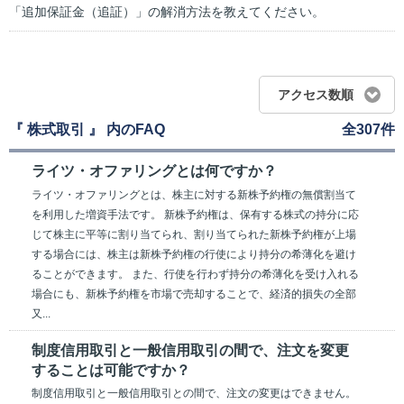
「追加保証金（追証）」の解消方法を教えてください。
アクセス数順
『 株式取引 』 内のFAQ
全307件
ライツ・オファリングとは何ですか？
ライツ・オファリングとは、株主に対する新株予約権の無償割当て
を利用した増資手法です。 新株予約権は、保有する株式の持分に応
じて株主に平等に割り当てられ、割り当てられた新株予約権が上場
する場合には、株主は新株予約権の行使により持分の希薄化を避け
ることができます。 また、行使を行わず持分の希薄化を受け入れる
場合にも、新株予約権を市場で売却することで、経済的損失の全部
又...
制度信用取引と一般信用取引の間で、注文を変更
することは可能ですか？
制度信用取引と一般信用取引との間で、注文の変更はできません。