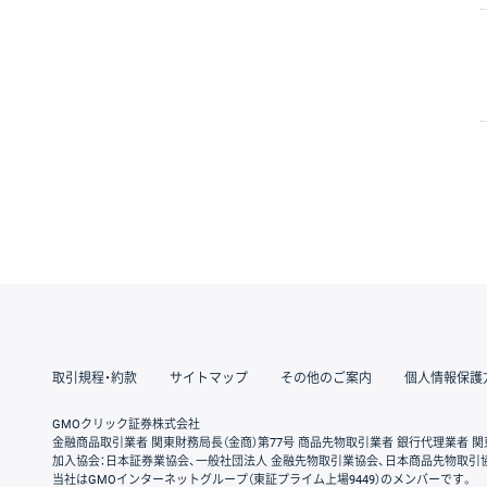
取引規程・約款
サイトマップ
その他のご案内
個人情報保護
GMOクリック証券株式会社
金融商品取引業者 関東財務局長（金商）第77号 商品先物取引業者 銀行代理業者 関
加入協会：日本証券業協会、一般社団法人 金融先物取引業協会、日本商品先物取引
当社はGMOインターネットグループ（東証プライム上場9449）のメンバーです。