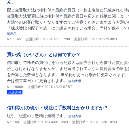
ん。
配当金受取方法は権利付き最終売買日（＝株主名簿に記載される時
金受取方法変更以前に権利付き最終売買日を迎えた銘柄に関しまし
方法でのお受け取りとなりますのでご注意くださいますようお願い
「株式数比例配分方式」にご設定されている場合、当社で保有してい
細表示
No：145
公開日時：2022/07/21 17:00
更新日時：2025/05/29 08:31
買い残（かいざん）とは何ですか？
信用取引で株券の買付けを行った顧客は証券会社から借りた買付資
済しなければなりませんが、まだ返済されていない買付資金の量を
を合算した数値となります。 ※変化があった場合に更新されます。 
合は翌営業日）に更新されます。
詳細表示
No：8068
公開日時：2021/12/23 07:57
用語説明
信用取引の現引・現渡に手数料はかかりますか？
現引・現渡の手数料は無料です。
詳細表示
No：60
公開日時：2016/04/08 13:49
更新日時：2021/11/26 10:59