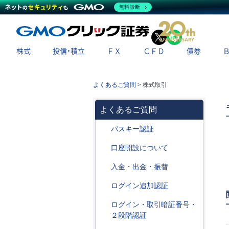
無料診断
X
LINE
株式
投信・積立
ＦＸ
ＣＦＤ
債券
よくあるご質問
>
株式取引
よくあるご質問
パスキー認証
口座開設について
入金・出金・振替
ログイン追加認証
ログイン・取引暗証番号・
２段階認証