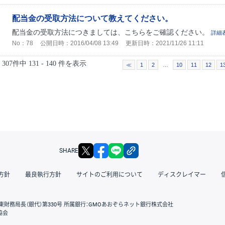
配当金の受取方法について教えてください。
配当金の受取方法につきましては、こちらをご確認ください。
詳細
No：78
公開日時：2016/04/08 13:49
更新日時：2021/11/26 11:11
307件中 131 - 140 件を表示
≪
1
2
…
10
11
12
1
X
facebook
LINE
リンクをコピー
SHARE
方針
最良執行方針
サイトのご利用について
ディスクレイマー
東財務局長（銀代）第330号 所属銀行：GMOあおぞらネット銀行株式会社
協会