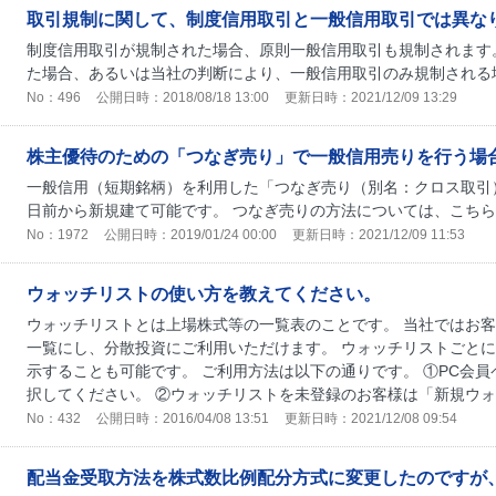
取引規制に関して、制度信用取引と一般信用取引では異な
制度信用取引が規制された場合、原則一般信用取引も規制されます
た場合、あるいは当社の判断により、一般信用取引のみ規制される
No：496
公開日時：2018/08/18 13:00
更新日時：2021/12/09 13:29
株主優待のための「つなぎ売り」で一般信用売りを行う場
一般信用（短期銘柄）を利用した「つなぎ売り（別名：クロス取引
日前から新規建て可能です。 つなぎ売りの方法については、こち
No：1972
公開日時：2019/01/24 00:00
更新日時：2021/12/09 11:53
ウォッチリストの使い方を教えてください。
ウォッチリストとは上場株式等の一覧表のことです。 当社ではお
一覧にし、分散投資にご利用いただけます。 ウォッチリストごと
示することも可能です。 ご利用方法は以下の通りです。 ①PC会
択してください。 ②ウォッチリストを未登録のお客様は「新規ウォッ
No：432
公開日時：2016/04/08 13:51
更新日時：2021/12/08 09:54
配当金受取方法を株式数比例配分方式に変更したのですが