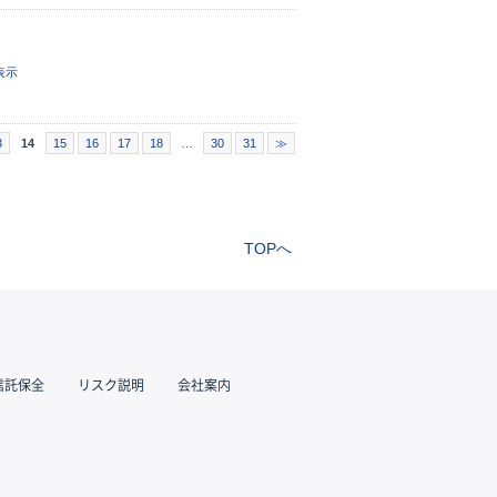
表示
3
14
15
16
17
18
…
30
31
≫
TOPへ
信託保全
リスク説明
会社案内