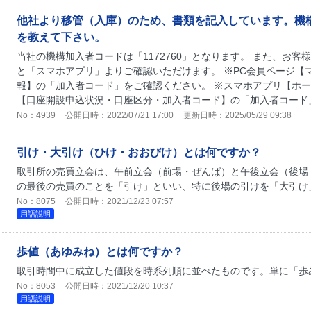
他社より移管（入庫）のため、書類を記入しています。機
を教えて下さい。
当社の機構加入者コードは「1172760」となります。 また、お客
と「スマホアプリ」よりご確認いただけます。 ※PC会員ページ【
報】の「加入者コード」をご確認ください。 ※スマホアプリ【ホー
【口座開設申込状況・口座区分・加入者コード】の「加入者コード」
No：4939
公開日時：2022/07/21 17:00
更新日時：2025/05/29 09:38
引け・大引け（ひけ・おおびけ）とは何ですか？
取引所の売買立会は、午前立会（前場・ぜんば）と午後立会（後場
の最後の売買のことを「引け」といい、特に後場の引けを「大引け
No：8075
公開日時：2021/12/23 07:57
用語説明
歩値（あゆみね）とは何ですか？
取引時間中に成立した値段を時系列順に並べたものです。単に「歩
No：8053
公開日時：2021/12/20 10:37
用語説明