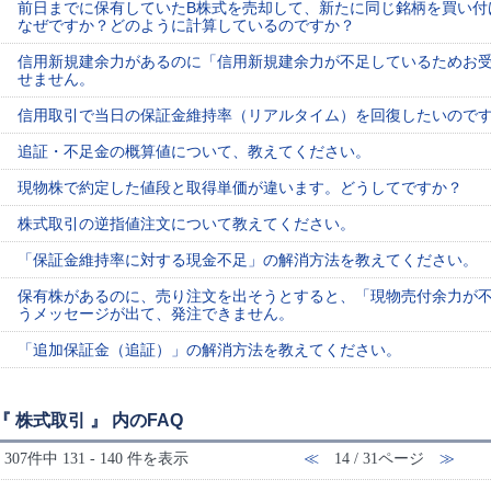
前日までに保有していたB株式を売却して、新たに同じ銘柄を買い付
なぜですか？どのように計算しているのですか？
信用新規建余力があるのに「信用新規建余力が不足しているためお
せません。
信用取引で当日の保証金維持率（リアルタイム）を回復したいので
追証・不足金の概算値について、教えてください。
現物株で約定した値段と取得単価が違います。どうしてですか？
株式取引の逆指値注文について教えてください。
「保証金維持率に対する現金不足」の解消方法を教えてください。
保有株があるのに、売り注文を出そうとすると、「現物売付余力が
うメッセージが出て、発注できません。
「追加保証金（追証）」の解消方法を教えてください。
『 株式取引 』 内のFAQ
307件中 131 - 140 件を表示
≪
14 / 31ページ
≫