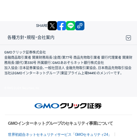
X
facebook
LINE
リンクをコピー
SHARE
各種方針・規程・会社案内
取引規程・約款
サイトマップ
その他のご案内
個人情報保護方針
最良執行方針
サイトのご利用について
ディスクレイマー
信託保全
リスク説明
会社案内
GMOクリック証券株式会社
金融商品取引業者 関東財務局長（金商）第77号 商品先物取引業者 銀行代理業者 関東財
務局長（銀代）第330号 所属銀行：GMOあおぞらネット銀行株式会社
加入協会：日本証券業協会、一般社団法人 金融先物取引業協会、日本商品先物取引協会
当社はGMOインターネットグループ（東証プライム上場9449）のメンバーです。
© GMO CLICK Securities, Inc.
GMOインターネットグループのセキュリティ事業について
世界初総合ネットセキュリティサービス「GMOセキュリティ24」