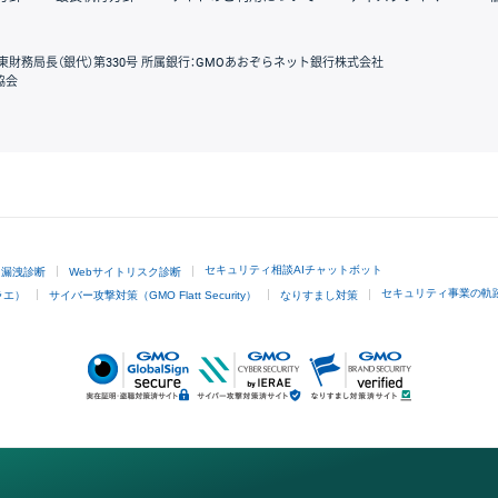
東財務局長（銀代）第330号 所属銀行：GMOあおぞらネット銀行株式会社
協会
GMOクリック証券
セキュリティ相談AIチャットボット
ド漏洩診断
Webサイトリスク診断
セキュリティ事業の軌
ラエ）
サイバー攻撃対策（GMO Flatt Security）
なりすまし対策