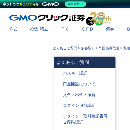
無料診断
X
LINE
株式
投信・積立
ＦＸ
ＣＦＤ
債券
よくあるご質問
>
債券取引
>
外国債券取引
>
取
よくあるご質問
パスキー認証
口座開設について
入金・出金・振替
ログイン追加認証
ログイン・取引暗証番号・
２段階認証