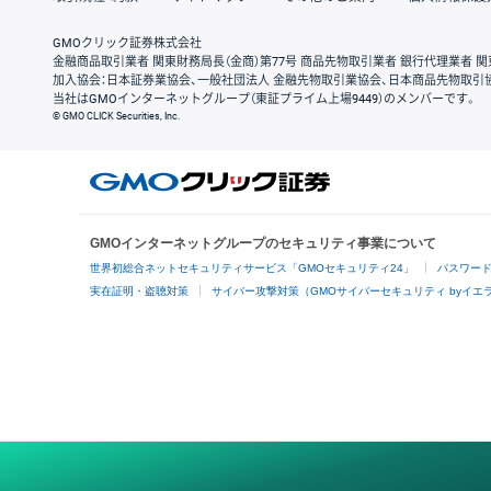
GMOクリック証券株式会社
金融商品取引業者 関東財務局長（金商）第77号 商品先物取引業者 銀行代理業者 関
加入協会：日本証券業協会、一般社団法人 金融先物取引業協会、日本商品先物取引
当社はGMOインターネットグループ（東証プライム上場9449）のメンバーです。
© GMO CLICK Securities, Inc.
GMOインターネットグループのセキュリティ事業について
世界初総合ネットセキュリティサービス「GMOセキュリティ24」
パスワー
実在証明・盗聴対策
サイバー攻撃対策（GMOサイバーセキュリティ byイエ