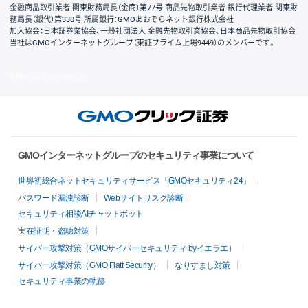
金融商品取引業者 関東財務局長（金商）第77号 商品先物取引業者 銀行代理業者 関東財
務局長（銀代）第330号 所属銀行：GMOあおぞらネット銀行株式会社
加入協会：日本証券業協会、一般社団法人 金融先物取引業協会、日本商品先物取引協会
当社はGMOインターネットグループ（東証プライム上場9449）のメンバーです。
© GMO CLICK Securities, Inc.
GMOインターネットグループのセキュリティ事業について
世界初総合ネットセキュリティサービス「GMOセキュリティ24」
パスワード漏洩診断
Webサイトリスク診断
セキュリティ相談AIチャットボット
実在証明・盗聴対策
サイバー攻撃対策（GMOサイバーセキュリティ byイエラエ）
サイバー攻撃対策（GMO Flatt Security）
なりすまし対策
セキュリティ事業の軌跡