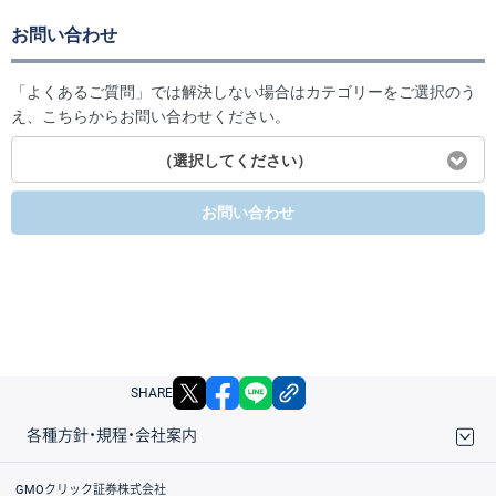
お問い合わせ
「よくあるご質問」では解決しない場合はカテゴリーをご選択のう
え、こちらからお問い合わせください。
（選択してください）
お問い合わせ
X
facebook
LINE
リンクをコピー
SHARE
各種方針・規程・会社案内
取引規程・約款
サイトマップ
その他のご案内
個人情報保護方針
最良執行方針
サイトのご利用について
ディスクレイマー
信託保全
リスク説明
会社案内
GMOクリック証券株式会社