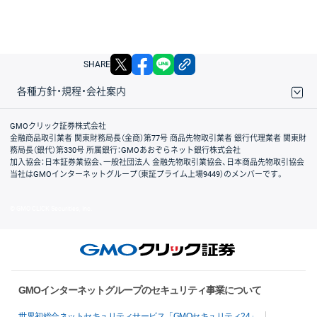
X
facebook
LINE
リンクをコピー
SHARE
各種方針・規程・会社案内
取引規程・約款
サイトマップ
その他のご案内
個人情報保護方針
最良執行方針
サイトのご利用について
ディスクレイマー
信託保全
リスク説明
会社案内
GMOクリック証券株式会社
金融商品取引業者 関東財務局長（金商）第77号 商品先物取引業者 銀行代理業者 関東財
務局長（銀代）第330号 所属銀行：GMOあおぞらネット銀行株式会社
加入協会：日本証券業協会、一般社団法人 金融先物取引業協会、日本商品先物取引協会
当社はGMOインターネットグループ（東証プライム上場9449）のメンバーです。
© GMO CLICK Securities, Inc.
GMOインターネットグループのセキュリティ事業について
世界初総合ネットセキュリティサービス「GMOセキュリティ24」