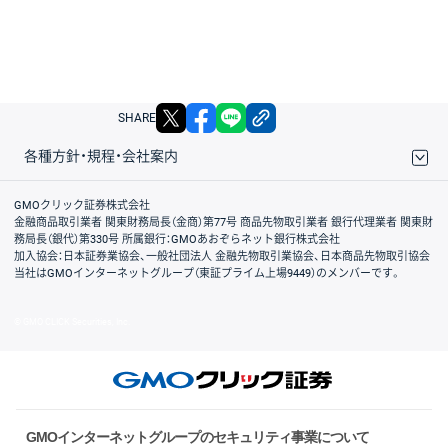
X
facebook
LINE
リンクをコピー
SHARE
各種方針・規程・会社案内
取引規程・約款
サイトマップ
その他のご案内
個人情報保護方針
最良執行方針
サイトのご利用について
ディスクレイマー
信託保全
リスク説明
会社案内
GMOクリック証券株式会社
金融商品取引業者 関東財務局長（金商）第77号 商品先物取引業者 銀行代理業者 関東財
務局長（銀代）第330号 所属銀行：GMOあおぞらネット銀行株式会社
加入協会：日本証券業協会、一般社団法人 金融先物取引業協会、日本商品先物取引協会
当社はGMOインターネットグループ（東証プライム上場9449）のメンバーです。
© GMO CLICK Securities, Inc.
GMOインターネットグループのセキュリティ事業について