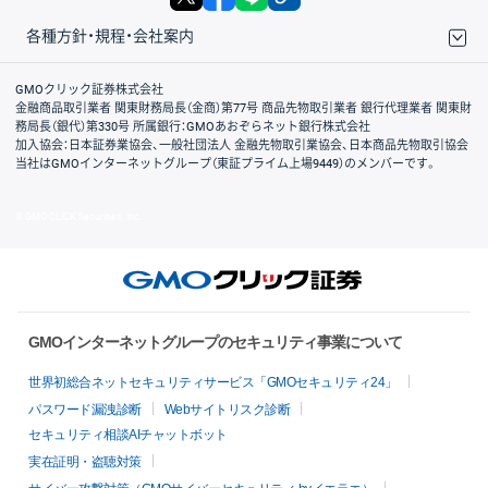
各種方針・規程・会社案内
取引規程・約款
サイトマップ
その他のご案内
個人情報保護方針
最良執行方針
サイトのご利用について
ディスクレイマー
信託保全
リスク説明
会社案内
GMOクリック証券株式会社
金融商品取引業者 関東財務局長（金商）第77号 商品先物取引業者 銀行代理業者 関東財
務局長（銀代）第330号 所属銀行：GMOあおぞらネット銀行株式会社
加入協会：日本証券業協会、一般社団法人 金融先物取引業協会、日本商品先物取引協会
当社はGMOインターネットグループ（東証プライム上場9449）のメンバーです。
© GMO CLICK Securities, Inc.
GMOインターネットグループのセキュリティ事業について
世界初総合ネットセキュリティサービス「GMOセキュリティ24」
パスワード漏洩診断
Webサイトリスク診断
セキュリティ相談AIチャットボット
実在証明・盗聴対策