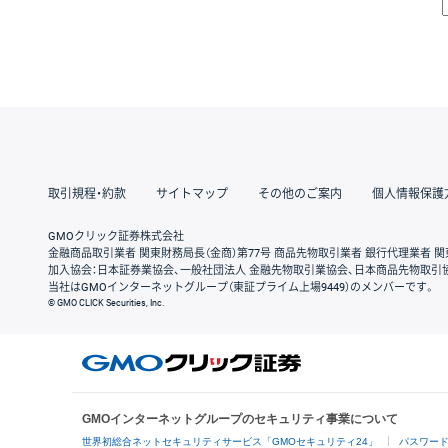
取引規程・約款
サイトマップ
その他のご案内
個人情報保護
GMOクリック証券株式会社
金融商品取引業者 関東財務局長（金商）第77号 商品先物取引業者 銀行代理業者 関
加入協会：日本証券業協会、一般社団法人 金融先物取引業協会、日本商品先物取引
当社はGMOインターネットグループ（東証プライム上場9449）のメンバーです。
© GMO CLICK Securities, Inc.
GMOインターネットグループのセキュリティ事業について
世界初総合ネットセキュリティサービス「GMOセキュリティ24」
パスワー