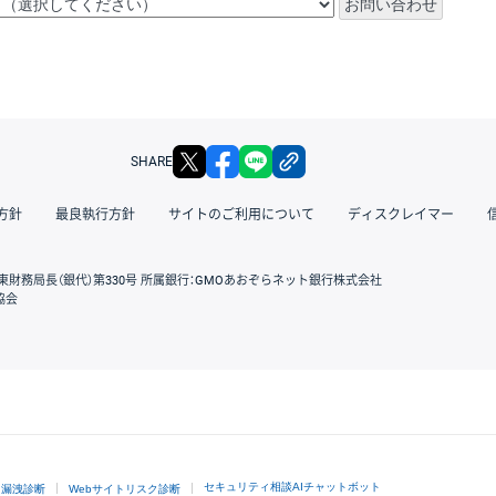
X
facebook
LINE
リンクをコピー
SHARE
方針
最良執行方針
サイトのご利用について
ディスクレイマー
東財務局長（銀代）第330号 所属銀行：GMOあおぞらネット銀行株式会社
協会
GMOクリック証券
セキュリティ相談AIチャットボット
ド漏洩診断
Webサイトリスク診断