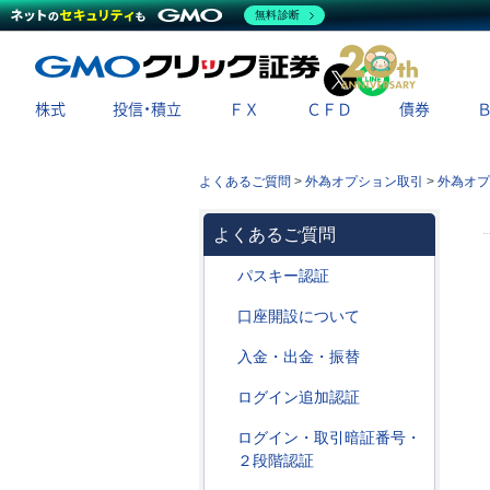
無料診断
X
LINE
株式
投信・積立
ＦＸ
ＣＦＤ
債券
よくあるご質問
>
外為オプション取引
>
外為オプ
よくあるご質問
パスキー認証
口座開設について
入金・出金・振替
ログイン追加認証
ログイン・取引暗証番号・
２段階認証