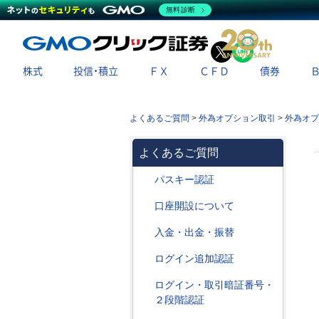
無料診断
X
LINE
株式
投信・積立
ＦＸ
ＣＦＤ
債券
よくあるご質問
>
外為オプション取引
>
外為オプ
よくあるご質問
パスキー認証
口座開設について
入金・出金・振替
ログイン追加認証
ログイン・取引暗証番号・
２段階認証