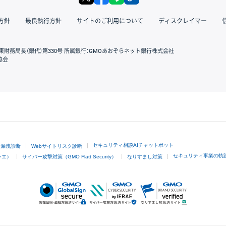
方針
最良執行方針
サイトのご利用について
ディスクレイマー
東財務局長（銀代）第330号 所属銀行：GMOあおぞらネット銀行株式会社
協会
GMOクリック証券
セキュリティ相談AIチャットボット
ド漏洩診断
Webサイトリスク診断
セキュリティ事業の軌
ラエ）
サイバー攻撃対策（GMO Flatt Security）
なりすまし対策