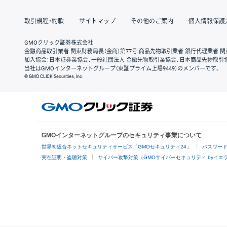
取引規程・約款
サイトマップ
その他のご案内
個人情報保護
GMOクリック証券株式会社
金融商品取引業者 関東財務局長（金商）第77号 商品先物取引業者 銀行代理業者 関
加入協会：日本証券業協会、一般社団法人 金融先物取引業協会、日本商品先物取引
当社はGMOインターネットグループ（東証プライム上場9449）のメンバーです。
© GMO CLICK Securities, Inc.
GMOインターネットグループのセキュリティ事業について
世界初総合ネットセキュリティサービス「GMOセキュリティ24」
パスワー
実在証明・盗聴対策
サイバー攻撃対策（GMOサイバーセキュリティ byイエ