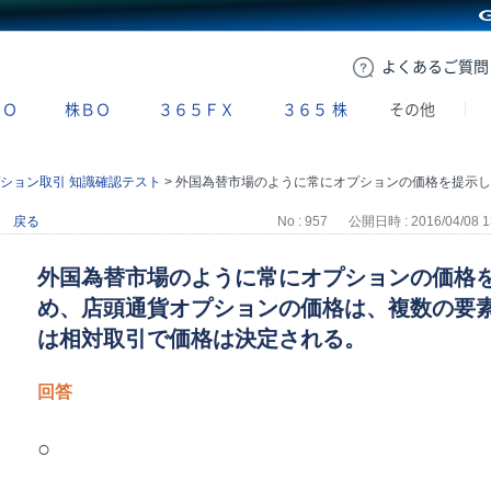
GMOクリック証券
よくある
ご質問
ＢＯ
株ＢＯ
３６５ＦＸ
３６５
株
その他
ション取引 知識確認テスト
>
外国為替市場のように常にオプションの価格を提示している市場がないため、店頭通貨オプションの価格は、複数の要素に基づき計算され、基本的には相対取引で価格は決定される。
戻る
No : 957
公開日時 : 2016/04/08 1
外国為替市場のように常にオプションの価格
め、店頭通貨オプションの価格は、複数の要
は相対取引で価格は決定される。
回答
○