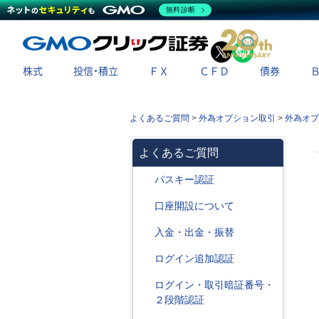
無料診断
X
LINE
株式
投信・積立
ＦＸ
ＣＦＤ
債券
よくあるご質問
>
外為オプション取引
>
外為オプ
よくあるご質問
パスキー認証
口座開設について
入金・出金・振替
ログイン追加認証
ログイン・取引暗証番号・
２段階認証