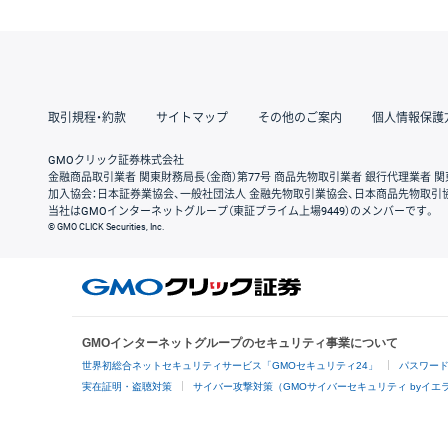
取引規程・約款
サイトマップ
その他のご案内
個人情報保護
GMOクリック証券株式会社
金融商品取引業者 関東財務局長（金商）第77号 商品先物取引業者 銀行代理業者 関
加入協会：日本証券業協会、一般社団法人 金融先物取引業協会、日本商品先物取引
当社はGMOインターネットグループ（東証プライム上場9449）のメンバーです。
© GMO CLICK Securities, Inc.
GMOインターネットグループのセキュリティ事業について
世界初総合ネットセキュリティサービス「GMOセキュリティ24」
パスワー
実在証明・盗聴対策
サイバー攻撃対策（GMOサイバーセキュリティ byイエ