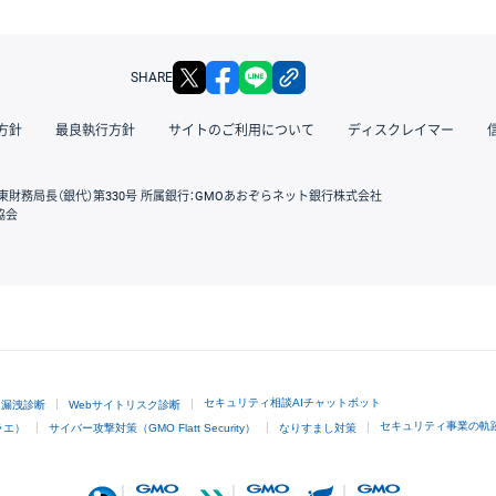
X
facebook
LINE
リンクをコピー
SHARE
方針
最良執行方針
サイトのご利用について
ディスクレイマー
東財務局長（銀代）第330号 所属銀行：GMOあおぞらネット銀行株式会社
協会
GMOクリック証券
セキュリティ相談AIチャットボット
ド漏洩診断
Webサイトリスク診断
セキュリティ事業の軌
ラエ）
サイバー攻撃対策（GMO Flatt Security）
なりすまし対策