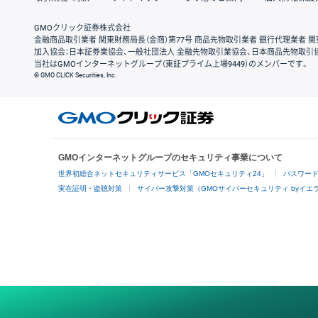
GMOクリック証券株式会社
金融商品取引業者 関東財務局長（金商）第77号 商品先物取引業者 銀行代理業者 関
加入協会：日本証券業協会、一般社団法人 金融先物取引業協会、日本商品先物取引
当社はGMOインターネットグループ（東証プライム上場9449）のメンバーです。
© GMO CLICK Securities, Inc.
GMOインターネットグループのセキュリティ事業について
世界初総合ネットセキュリティサービス「GMOセキュリティ24」
パスワー
実在証明・盗聴対策
サイバー攻撃対策（GMOサイバーセキュリティ byイエ