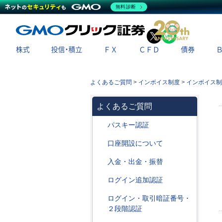
無料診断
X
LINE
株式
投信・積立
ＦＸ
ＣＦＤ
債券
よくあるご質問
>
インボイス制度
>
インボイス制
よくあるご質問
パスキー認証
口座開設について
入金・出金・振替
ログイン追加認証
ログイン・取引暗証番号・
２段階認証