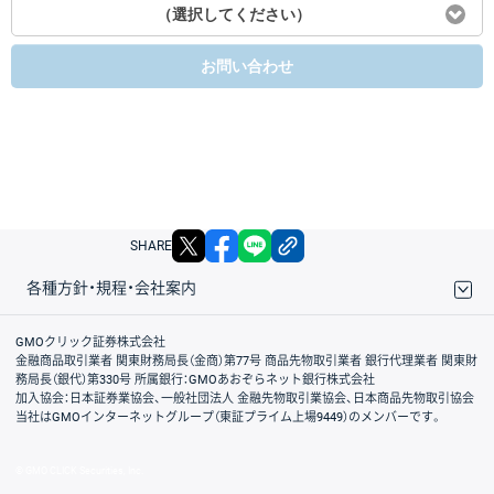
（選択してください）
お問い合わせ
X
facebook
LINE
リンクをコピー
SHARE
各種方針・規程・会社案内
取引規程・約款
サイトマップ
その他のご案内
個人情報保護方針
最良執行方針
サイトのご利用について
ディスクレイマー
信託保全
リスク説明
会社案内
GMOクリック証券株式会社
金融商品取引業者 関東財務局長（金商）第77号 商品先物取引業者 銀行代理業者 関東財
務局長（銀代）第330号 所属銀行：GMOあおぞらネット銀行株式会社
加入協会：日本証券業協会、一般社団法人 金融先物取引業協会、日本商品先物取引協会
当社はGMOインターネットグループ（東証プライム上場9449）のメンバーです。
© GMO CLICK Securities, Inc.