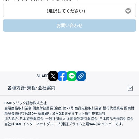
（選択してください）
お問い合わせ
X
facebook
LINE
リンクをコピー
SHARE
各種方針・規程・会社案内
取引規程・約款
サイトマップ
その他のご案内
個人情報保護方針
最良執行方針
サイトのご利用について
ディスクレイマー
信託保全
リスク説明
会社案内
GMOクリック証券株式会社
金融商品取引業者 関東財務局長（金商）第77号 商品先物取引業者 銀行代理業者 関東財
務局長（銀代）第330号 所属銀行：GMOあおぞらネット銀行株式会社
加入協会：日本証券業協会、一般社団法人 金融先物取引業協会、日本商品先物取引協会
当社はGMOインターネットグループ（東証プライム上場9449）のメンバーです。